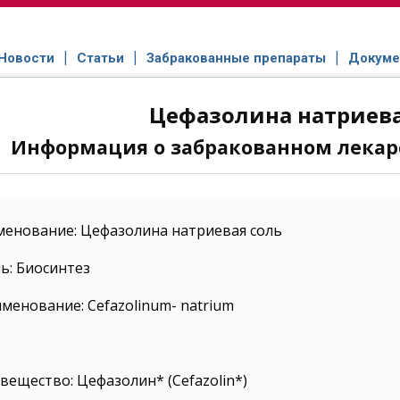
Новости
Статьи
Забракованные препараты
Докуме
Цефазолина натриева
Информация о забракованном лекар
менование: Цефазолина натриевая соль
ь: Биосинтез
менование: Cefazolinum- natrium
ещество: Цефазолин* (Cefazolin*)