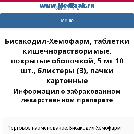
www.MedBrak.ru
учет и контроль
Меню
Бисакодил-Хемофарм, таблетки
кишечнорастворимые,
покрытые оболочкой, 5 мг 10
шт., блистеры (3), пачки
картонные
Информация о забракованном
лекарственном препарате
Торговое наименование: Бисакодил-Хемофарм,