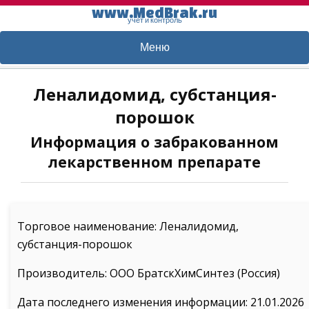
www.MedBrak.ru
учет и контроль
Меню
Леналидомид, субстанция-
порошок
Информация о забракованном
лекарственном препарате
Торговое наименование: Леналидомид,
субстанция-порошок
Производитель: ООО БратскХимСинтез (Россия)
Дата последнего изменения информации: 21.01.2026