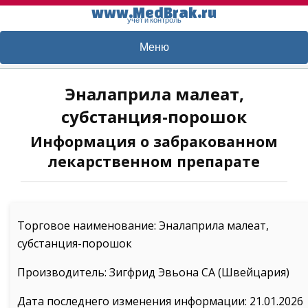
www.MedBrak.ru
учет и контроль
Меню
Эналаприла малеат,
субстанция-порошок
Информация о забракованном
лекарственном препарате
Торговое наименование: Эналаприла малеат,
субстанция-порошок
Производитель: Зигфрид Эвьона СА (Швейцария)
Дата последнего изменения информации: 21.01.2026