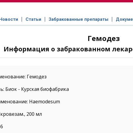
Новости
Статьи
Забракованные препараты
Докуме
Гемодез
Информация о забракованном лекар
менование: Гемодез
: Биок - Курская биофабрика
именование: Haemodesum
/кровезам., 200 мл
06