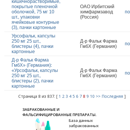
кишечнорастворимые,
покрытые пленочной
ОАО Ирбитский
оболочкой, 75 мг 10
химфармзавод
по
шт., упаковки
(Россия)
ячейковые контурные
(3), пачки картонные
Урсофальк, капсулы
250 мг 25 шт.,
Д-р Фальк Фарма
по
блистеры (4), пачки
ГмбХ (Германия)
картонные
Д-р Фальк Фарма
ГмбХ» (Германия):
«Урсофальк, капсулы
Д-р Фальк Фарма
по
250 мг 25 шт.,
ГмбХ (Германия)
блистеры (2), пачки
картонные
Страница 8 из 837. [
1
2
3
4
5
6
7
8
9
10
>>
Последняя
]
ЗАБРАКОВАННЫЕ И
ФАЛЬСИФИЦИРОВАННЫЕ ПРЕПАРАТЫ.
База данных
забракованных