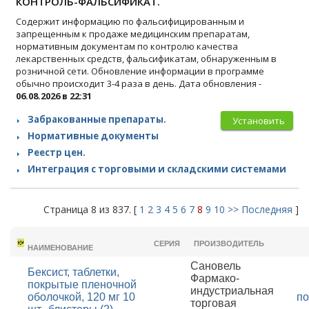
КОНТРОЛЬ-ФАЛЬСИФИКАТ.
Содержит информацию по фальсифицированным и
запрещенным к продаже медицинским препаратам,
нормативным документам по контролю качества
лекарственных средств, фальсификатам, обнаруженным в
розничной сети. Обновление информации в программе
обычно происходит 3-4 раза в день. Дата обновления -
06.08.2026 в 22:31
Забракованные препараты.
Установить
Нормативные документы
Реестр цен.
Интеграция с торговыми и складскими системами
Страница 8 из 837. [
1
2
3
4
5
6
7
8
9
10
>>
Последняя
]
ТОРГОВОЕ
СЕРИЯ
ПРОИЗВОДИТЕЛЬ
НАИМЕНОВАНИЕ
Сановель
Бексист, таблетки,
Фармако-
покрытые пленочной
индустриальная
оболочкой, 120 мг 10
по
торговая