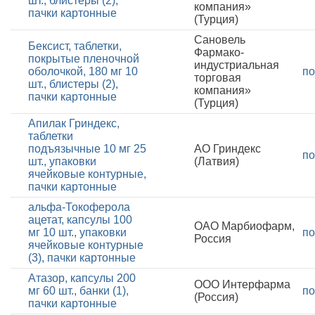
шт., блистеры (2),
компания»
пачки картонные
(Турция)
Сановель
Бексист, таблетки,
Фармако-
покрытые пленочной
индустриальная
оболочкой, 180 мг 10
по
торговая
шт., блистеры (2),
компания»
пачки картонные
(Турция)
Апилак Гриндекс,
таблетки
подъязычные 10 мг 25
АО Гриндекс
по
шт., упаковки
(Латвия)
ячейковые контурные,
пачки картонные
альфа-Токоферола
ацетат, капсулы 100
ОАО Марбиофарм,
мг 10 шт., упаковки
по
Россия
ячейковые контурные
(3), пачки картонные
Атазор, капсулы 200
ООО Интерфарма
мг 60 шт., банки (1),
по
(Россия)
пачки картонные