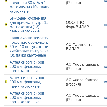
по
введения 30 мг/мл 1
(Россия)
мл, ампулы (10), пачки
картонные
Би-Коден, суспензия
для приема внутрь 15
ООО НПО
по
мл, пакетики (12),
ФармВИЛАР
пачки картонные
Танацехол®, таблетки,
покрытые оболочкой,
АО Фармцентр
50 мг 10 щт., упаковки
по
ВИЛАР
ячейковые контурные
(3), пачки картонные
Алтея сироп, сироп
АО Флора Кавказа,
100 мл, флаконы,
по
(Россия)
пачки картонные
Алтея сироп, сироп
АО Флора Кавказа,
100 мл, флаконы,
по
(Россия)
пачки картонные
Алтея сироп, сироп
АО Флора Кавказа,
100 мл, флаконы,
по
(Россия)
пачки картонные