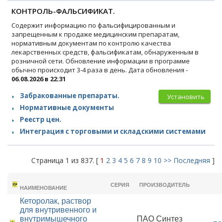
КОНТРОЛЬ-ФАЛЬСИФИКАТ.
Содержит информацию по фальсифицированным и
запрещенным к продаже медицинским препаратам,
нормативным документам по контролю качества
лекарственных средств, фальсификатам, обнаруженным в
розничной сети. Обновление информации в программе
обычно происходит 3-4 раза в день. Дата обновления -
06.08.2026 в 22:31
Забракованные препараты.
Установить
Нормативные документы
Реестр цен.
Интеграция с торговыми и складскими системами
Страница 1 из 837. [
1
2
3
4
5
6
7
8
9
10
>>
Последняя
]
ТОРГОВОЕ
СЕРИЯ
ПРОИЗВОДИТЕЛЬ
НАИМЕНОВАНИЕ
Кеторолак, раствор
для внутривенного и
внутримышечного
ПАО Синтез