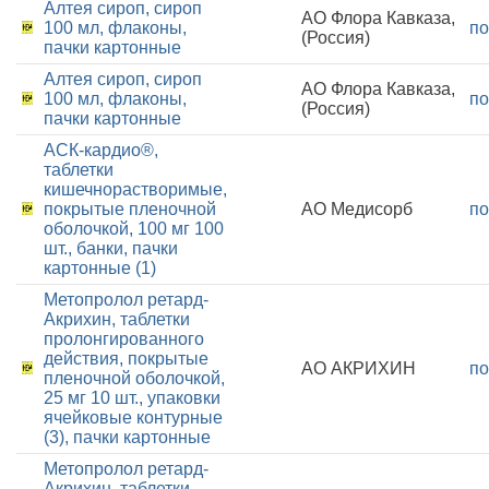
Алтея сироп, сироп
АО Флора Кавказа,
100 мл, флаконы,
по
(Россия)
пачки картонные
Алтея сироп, сироп
АО Флора Кавказа,
100 мл, флаконы,
по
(Россия)
пачки картонные
АСК-кардио®,
таблетки
кишечнорастворимые,
покрытые пленочной
АО Медисорб
по
оболочкой, 100 мг 100
шт., банки, пачки
картонные (1)
Метопролол ретард-
Акрихин, таблетки
пролонгированного
действия, покрытые
АО АКРИХИН
по
пленочной оболочкой,
25 мг 10 шт., упаковки
ячейковые контурные
(3), пачки картонные
Метопролол ретард-
Акрихин, таблетки