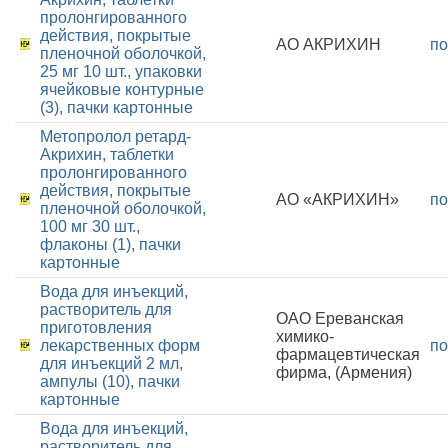
пролонгированного
действия, покрытые
АО АКРИХИН
по
пленочной оболочкой,
25 мг 10 шт., упаковки
ячейковые контурные
(3), пачки картонные
Метопролол ретард-
Акрихин, таблетки
пролонгированного
действия, покрытые
АО «АКРИХИН»
по
пленочной оболочкой,
100 мг 30 шт.,
флаконы (1), пачки
картонные
Вода для инъекций,
растворитель для
ОАО Ереванская
приготовления
химико-
лекарственных форм
по
фармацевтическая
для инъекций 2 мл,
фирма, (Армения)
ампулы (10), пачки
картонные
Вода для инъекций,
растворитель для