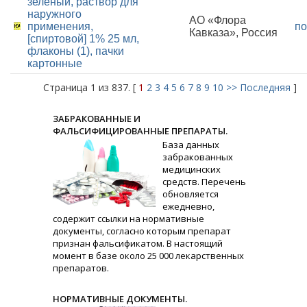
зеленый, раствор для
наружного
АО «Флора
применения,
по
Кавказа», Россия
[спиртовой] 1% 25 мл,
флаконы (1), пачки
картонные
Страница 1 из 837. [
1
2
3
4
5
6
7
8
9
10
>>
Последняя
]
ЗАБРАКОВАННЫЕ И
ФАЛЬСИФИЦИРОВАННЫЕ ПРЕПАРАТЫ.
База данных
забракованных
медицинских
средств. Перечень
обновляется
ежедневно,
содержит ссылки на нормативные
документы, согласно которым препарат
признан фальсификатом. В настоящий
момент в базе около 25 000 лекарственных
препаратов.
НОРМАТИВНЫЕ ДОКУМЕНТЫ.