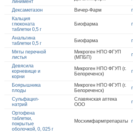
линимент
Дексаметазон
Вичер-Фарм
Кальция
глюконата
Биофарма
таблетки 0,5 г
Анальгина
Биофарма
таблетки 0,5 г
Мяты перечной
Микроген НПО ФГУП
листья
(МПБП)
Девясила
Микроген НПО ФГУП (г.
корневище и
Белореченск)
корни
Боярышника
Микроген НПО ФГУП (г.
плоды
Белореченск)
Сульфацил-
Славянская аптека
натрий
ООО
Ортофена
таблетки,
Мосхимфармпрепараты
покрытые
оболочкой, 0, 025 г