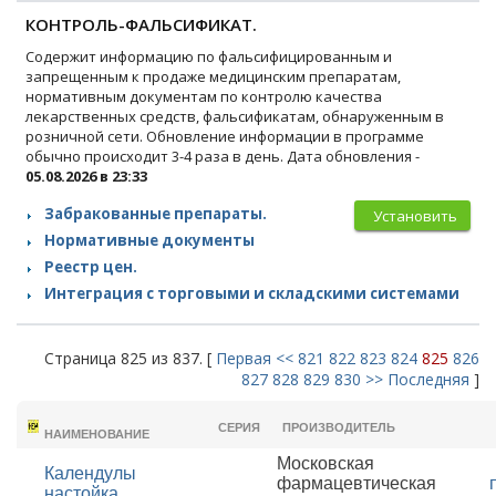
КОНТРОЛЬ-ФАЛЬСИФИКАТ.
Содержит информацию по фальсифицированным и
запрещенным к продаже медицинским препаратам,
нормативным документам по контролю качества
лекарственных средств, фальсификатам, обнаруженным в
розничной сети. Обновление информации в программе
обычно происходит 3-4 раза в день. Дата обновления -
05.08.2026 в 23:33
Забракованные препараты.
Установить
Нормативные документы
Реестр цен.
Интеграция с торговыми и складскими системами
Страница 825 из 837. [
Первая
<<
821
822
823
824
825
826
827
828
829
830
>>
Последняя
]
ТОРГОВОЕ
СЕРИЯ
ПРОИЗВОДИТЕЛЬ
НАИМЕНОВАНИЕ
Московская
Календулы
фармацевтическая
настойка