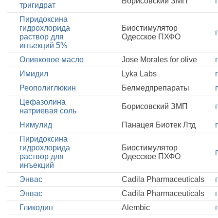
Борисовский ЗМП
тригидрат
Пиридоксина
гидрохлорида
Биостимулятор
раствор для
Одесское ПХФО
инъекций 5%
Оливковое масло
Jose Morales for olive
Имидил
Lyka Labs
Реополиглюкин
Белмедпрепараты
Цефазолина
Борисовский ЗМП
натриевая соль
Нимулид
Панацея Биотек Лтд
Пиридоксина
гидрохлорида
Биостимулятор
раствор для
Одесское ПХФО
инъекций
Энвас
Cadila Pharmaceuticals
Энвас
Cadila Pharmaceuticals
Гликодин
Alembic