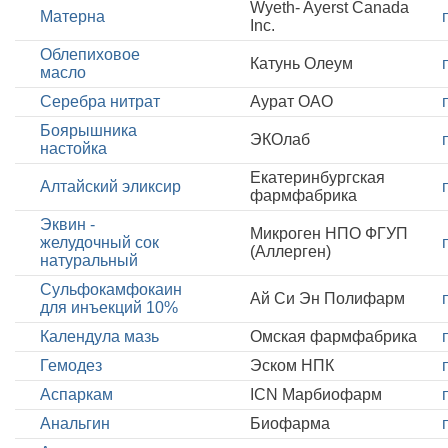
Wyeth- Ayerst Canada
Матерна
Inc.
Облепиховое
Катунь Олеум
масло
Серебра нитрат
Аурат ОАО
Боярышника
ЭКОлаб
настойка
Екатеринбургская
Алтайский эликсир
фармфабрика
Эквин -
Микроген НПО ФГУП
желудочный сок
(Аллерген)
натуральный
Сульфокамфокаин
Ай Си Эн Полифарм
для инъекций 10%
Календула мазь
Омская фармфабрика
Гемодез
Эском НПК
Аспаркам
ICN Марбиофарм
Анальгин
Биофарма