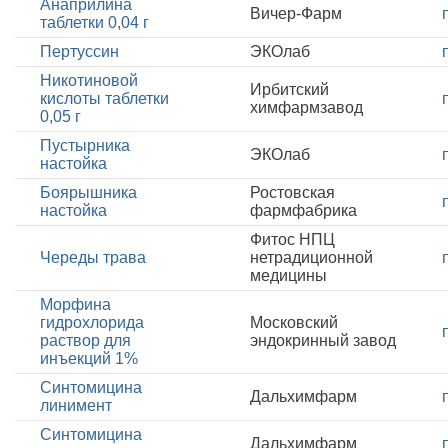
Анаприлина
Вичер-Фарм
таблетки 0,04 г
Пертуссин
ЭКОлаб
Никотиновой
Ирбитский
кислоты таблетки
химфармзавод
0,05 г
Пустырника
ЭКОлаб
настойка
Боярышника
Ростовская
настойка
фармфабрика
Фитос НПЦ
Череды трава
нетрадиционной
медицины
Морфина
гидрохлорида
Московский
раствор для
эндокринный завод
инъекций 1%
Синтомицина
Дальхимфарм
линимент
Синтомицина
Дальхимфарм