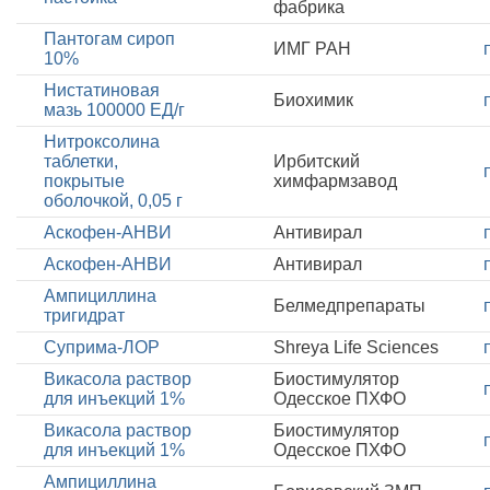
фабрика
Пантогам сироп
ИМГ РАН
10%
Нистатиновая
Биохимик
мазь 100000 ЕД/г
Нитроксолина
таблетки,
Ирбитский
покрытые
химфармзавод
оболочкой, 0,05 г
Аскофен-АНВИ
Антивирал
Аскофен-АНВИ
Антивирал
Ампициллина
Белмедпрепараты
тригидрат
Суприма-ЛОР
Shreya Life Sciences
Викасола раствор
Биостимулятор
для инъекций 1%
Одесское ПХФО
Викасола раствор
Биостимулятор
для инъекций 1%
Одесское ПХФО
Ампициллина