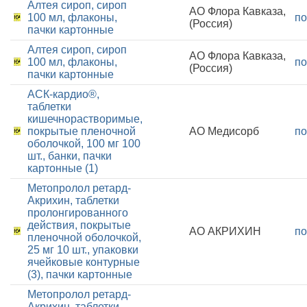
Алтея сироп, сироп
АО Флора Кавказа,
100 мл, флаконы,
по
(Россия)
пачки картонные
Алтея сироп, сироп
АО Флора Кавказа,
100 мл, флаконы,
по
(Россия)
пачки картонные
АСК-кардио®,
таблетки
кишечнорастворимые,
покрытые пленочной
АО Медисорб
по
оболочкой, 100 мг 100
шт., банки, пачки
картонные (1)
Метопролол ретард-
Акрихин, таблетки
пролонгированного
действия, покрытые
АО АКРИХИН
по
пленочной оболочкой,
25 мг 10 шт., упаковки
ячейковые контурные
(3), пачки картонные
Метопролол ретард-
Акрихин, таблетки