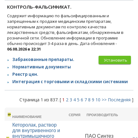
КОНТРОЛЬ-ФАЛЬСИФИКАТ.
Содержит информацию по фальсифицированным и
запрещенным к продаже медицинским препаратам,
нормативным документам по контролю качества
лекарственных средств, фальсификатам, обнаруженным в
розничной сети. Обновление информации в программе
обычно происходит 3-4 раза в день. Дата обновления -
06.08.2026 в 22:31
Забракованные препараты.
Установить
Нормативные документы
Реестр цен.
Интеграция с торговыми и складскими системами
Страница 1 из 837. [
1
2
3
4
5
6
7
8
9
10
>>
Последняя
]
ТОРГОВОЕ
СЕРИЯ
ПРОИЗВОДИТЕЛЬ
НАИМЕНОВАНИЕ
Кеторолак, раствор
для внутривенного и
внутримышечного
ПАО Синтез