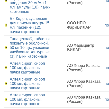
по
введения 30 мг/мл 1
(Россия)
мл, ампулы (10), пачки
картонные
Би-Коден, суспензия
для приема внутрь 15
ООО НПО
по
мл, пакетики (12),
ФармВИЛАР
пачки картонные
Танацехол®, таблетки,
покрытые оболочкой,
АО Фармцентр
50 мг 10 щт., упаковки
по
ВИЛАР
ячейковые контурные
(3), пачки картонные
Алтея сироп, сироп
АО Флора Кавказа,
100 мл, флаконы,
по
(Россия)
пачки картонные
Алтея сироп, сироп
АО Флора Кавказа,
100 мл, флаконы,
по
(Россия)
пачки картонные
Алтея сироп, сироп
АО Флора Кавказа,
100 мл, флаконы,
по
(Россия)
пачки картонные