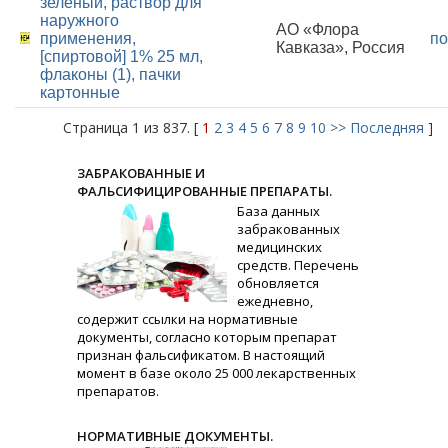
зеленый, раствор для
наружного
АО «Флора
применения,
по
Кавказа», Россия
[спиртовой] 1% 25 мл,
флаконы (1), пачки
картонные
Страница 1 из 837. [
1
2
3
4
5
6
7
8
9
10
>>
Последняя
]
ЗАБРАКОВАННЫЕ И
ФАЛЬСИФИЦИРОВАННЫЕ ПРЕПАРАТЫ.
База данных
забракованных
медицинских
средств. Перечень
обновляется
ежедневно,
содержит ссылки на нормативные
документы, согласно которым препарат
признан фальсификатом. В настоящий
момент в базе около 25 000 лекарственных
препаратов.
НОРМАТИВНЫЕ ДОКУМЕНТЫ.