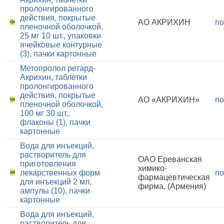
пролонгированного
действия, покрытые
АО АКРИХИН
по
пленочной оболочкой,
25 мг 10 шт., упаковки
ячейковые контурные
(3), пачки картонные
Метопролол ретард-
Акрихин, таблетки
пролонгированного
действия, покрытые
АО «АКРИХИН»
по
пленочной оболочкой,
100 мг 30 шт.,
флаконы (1), пачки
картонные
Вода для инъекций,
растворитель для
ОАО Ереванская
приготовления
химико-
лекарственных форм
по
фармацевтическая
для инъекций 2 мл,
фирма, (Армения)
ампулы (10), пачки
картонные
Вода для инъекций,
растворитель для