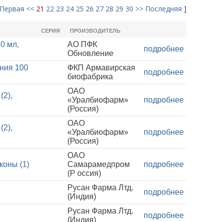
Первая
<<
21
22
23
24
25
26
27
28
29
30
>>
Последняя
]
СЕРИЯ
ПРОИЗВОДИТЕЛЬ
0 мл,
АО ПФК
подробнее
Обновление
ния 100
ФКП Армавирская
подробнее
биофабрика
ОАО
(2),
«Уралбиофарм»
подробнее
(Россия)
ОАО
(2),
«Уралбиофарм»
подробнее
(Россия)
ОАО
оны (1)
Самарамедпром
подробнее
(Р оссия)
Русан Фарма Лтд.
подробнее
(Индия)
Русан Фарма Лтд.
подробнее
(Индия)