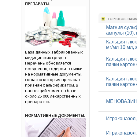
ПРЕПАРАТЫ.
ТОРГОВОЕ НАИ
Магния сульф
ампулы (10),
Кальция глюк
мг/мл 10 мл,
База данных забракованных
медицинских средств.
Кальция глюко
Перечень обновляется
пачки картон
ежедневно, содержит ссылки
на нормативные документы,
Кальция глюко
согласно которым препарат
пачки картон
признан фальсификатом. В
настоящий момент в базе
около 25 000 лекарственных
препаратов.
МЕНОВАЗИН, 
НОРМАТИВНЫЕ ДОКУМЕНТЫ.
Итраконазол, 
Итраконазол, 