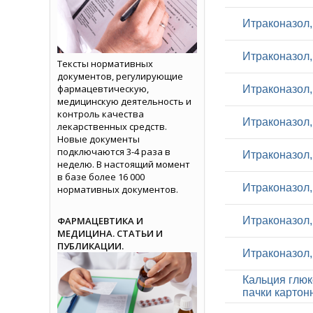
Итраконазол, 
Итраконазол, 
Тексты нормативных
документов, регулирующие
фармацевтическую,
Итраконазол, 
медицинскую деятельность и
контроль качества
Итраконазол, 
лекарственных средств.
Новые документы
подключаются 3-4 раза в
Итраконазол, 
неделю. В настоящий момент
в базе более 16 000
Итраконазол, 
нормативных документов.
ФАРМАЦЕВТИКА И
Итраконазол, 
МЕДИЦИНА. СТАТЬИ И
ПУБЛИКАЦИИ.
Итраконазол, 
Кальция глюко
пачки картон