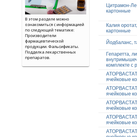
Цитрамон-ЛекТ
картонные
В этом разделе можно
ознакомиться с информацией
Калия оротат,
по следующей тематике:
картонные
Производители
фармацевтической
Йодбаланс, та
продукции. Фальсификаты.
Подделка лекарственных
Гепаретта, л
препаратов.
внутримышечн
комплекте с 
АТОРВАСТАТИН
ячейковые ко
АТОРВАСТАТИН
ячейковые ко
АТОРВАСТАТИН
ячейковые ко
АТОРВАСТАТИН
ячейковые ко
АТОРВАСТАТИН
ячейковые ко