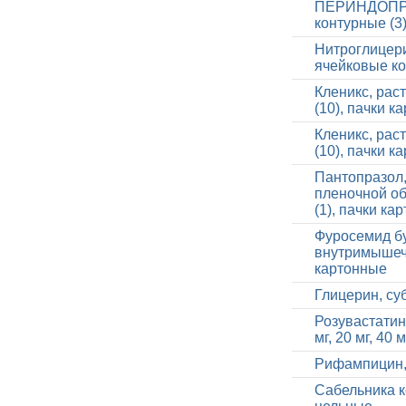
ПЕРИНДОПРИЛ,
контурные (3
Нитроглицери
ячейковые ко
Кленикс, рас
(10), пачки к
Кленикс, рас
(10), пачки к
Пантопразол,
пленочной об
(1), пачки ка
Фуросемид бу
внутримышечн
картонные
Глицерин, су
Розувастатин
мг, 20 мг, 40 м
Рифампицин,
Сабельника 