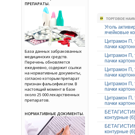
ПРЕПАРАТЫ.
ТОРГОВОЕ НАИ
Уголь активир
ячейковые ко
Цитрамон П, т
пачки картон
База данных забракованных
Цитрамон П, т
медицинских средств.
пачки картон
Перечень обновляется
ежедневно, содержит ссылки
Цитрамон П, т
на нормативные документы,
пачки картон
согласно которым препарат
признан фальсификатом. В
Цитрамон П, т
настоящий момент в базе
пачки картон
около 25 000 лекарственных
Цитрамон П, т
препаратов.
пачки картон
БЕТАГИСТИН, 
НОРМАТИВНЫЕ ДОКУМЕНТЫ.
контурные (6
БЕТАГИСТИН, 
контурные (6