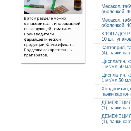
Месакол, таб
оболочкой, 40
В этом разделе можно
Месакол, таб
ознакомиться с информацией
оболочкой, 40
по следующей тематике:
Производители
КЛОПИДОГРЕЛ,
фармацевтической
10 шт., упак
продукции. Фальсификаты.
Каптоприл, та
Подделка лекарственных
(4), пачки ка
препаратов.
Цисплатин, к
1 мг/мл 50 мл
Цисплатин, к
1 мг/мл 50 мл
Хондроитин, 
пачки картон
ДЕМЕФЕЦИЛ, к
(1), пачки ка
ДЕМЕФЕЦИЛ, к
(1), пачки ка