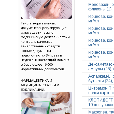
Меновазин, р
флаконы (1)
Иринова, кон
мг/мл
Тексты нормативных
документов, регулирующие
Иринова, кон
фармацевтическую,
мг/мл
медицинскую деятельность и
Иринова, кон
контроль качества
мг/мл
лекарственных средств.
Новые документы
Иринова, кон
подключаются 3-4 раза в
мг/мл
неделю. В настоящий момент
в базе более 16 000
Дексаметазон
нормативных документов.
ампулы (25),
Аспаркам-L, 
ФАРМАЦЕВТИКА И
бутылки (24)
МЕДИЦИНА. СТАТЬИ И
Цитрамон П, т
ПУБЛИКАЦИИ.
пачки картон
КЛОПИДОГРЕЛ,
10 шт., упак
Макропен, та