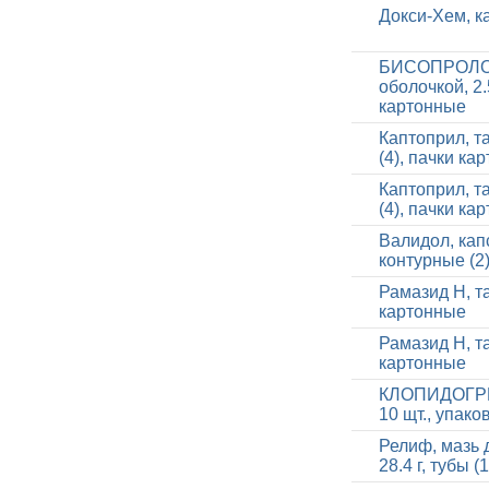
Докси-Хем, ка
БИСОПРОЛОЛ-
оболочкой, 2.
картонные
Каптоприл, та
(4), пачки ка
Каптоприл, та
(4), пачки ка
Валидол, кап
контурные (2
Рамазид Н, та
картонные
Рамазид Н, та
картонные
КЛОПИДОГРЕЛ,
10 щт., упак
Релиф, мазь 
28.4 г, тубы 