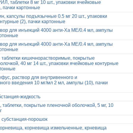
 таблетки 8 мг 10 шт., упаковки ячейковые
), пачки картонные
н, капсулы подъязычные 0.5 мг 20 шт., упаковки
нтурные (2), пачки картонные
твор для инъекций 4000 анти-Ха МЕ/0.4 мл, ампулы
артонные
твор для инъекций 4000 анти-Ха МЕ/0.4 мл, ампулы
артонные
 таблетки кишечнорастворимые, покрытые
олочкой, 40 мг 14 шт., упаковки ячейковые контурные
ртонные
фус, раствор для внутривенного и
ого введения 10 мг/мл 2 мл, ампулы (10), пачки
бстанция-жидкость
, таблетки, покрытые пленочной оболочкой, 5 мг, 10
г
 субстанция-порошок
корневища, корневища измельченные, крневища