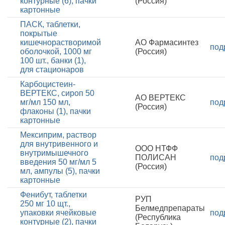
контурные (6), пачки
(Россия)
картонные
ПАСК, таблетки,
покрытые
кишечнорастворимой
АО Фармасинтез
под
оболочкой, 1000 мг
(Россия)
100 шт., банки (1),
для стационаров
Карбоцистеин-
ВЕРТЕКС, сироп 50
АО ВЕРТЕКС
мг/мл 150 мл,
под
(Россия)
флаконы (1), пачки
картонные
Мексиприм, раствор
для внутривенного и
ООО НТФФ
внутримышечного
ПОЛИСАН
под
введения 50 мг/мл 5
(Россия)
мл, ампулы (5), пачки
картонные
Фенибут, таблетки
РУП
250 мг 10 щт.,
Белмедпрепараты
упаковки ячейковые
под
(Республика
контурные (2), пачки