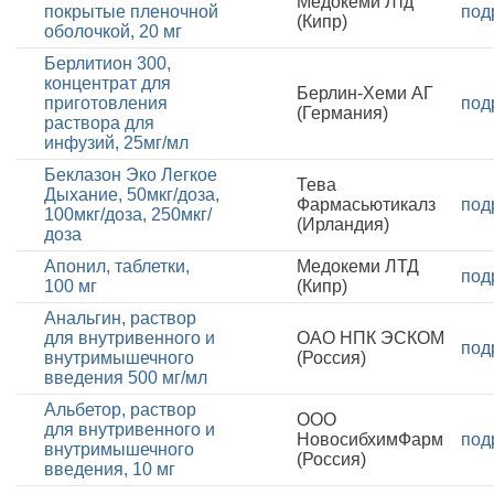
Медокеми Лтд
покрытые пленочной
под
(Кипр)
оболочкой, 20 мг
Берлитион 300,
концентрат для
Берлин-Хеми АГ
приготовления
под
(Германия)
раствора для
инфузий, 25мг/мл
Беклазон Эко Легкое
Тева
Дыхание, 50мкг/доза,
Фармасьютикалз
под
100мкг/доза, 250мкг/
(Ирландия)
доза
Апонил, таблетки,
Медокеми ЛТД
под
100 мг
(Кипр)
Анальгин, раствор
для внутривенного и
ОАО НПК ЭСКОМ
под
внутримышечного
(Россия)
введения 500 мг/мл
Альбетор, раствор
ООО
для внутривенного и
НовосибхимФарм
под
внутримышечного
(Россия)
введения, 10 мг