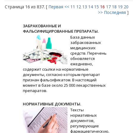
Страница 16 из 837. [
Первая
<<
11
12
13
14
15
16
17
18
19
20
>>
Последняя
]
ЗАБРАКОВАННЫЕ И
ФАЛЬСИФИЦИРОВАННЫЕ ПРЕПАРАТЫ.
База данных
забракованных
медицинских
средств. Перечень
обновляется
ежедневно,
содержит ссылки на нормативные
документы, согласно которым препарат
признан фальсификатом. В настоящий
момент в базе около 25 000 лекарственных
препаратов.
НОРМАТИВНЫЕ ДОКУМЕНТЫ.
Тексты
нормативных
документов,
регулирующие
фармацевтическую,