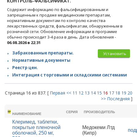
КОНТРОЛЬ-ФАЛЬСИФИКАТ.
Содержит информацию по фальсифицированным и
запрещенным к продаже медицинским препаратам,
нормативным документам по контролю качества
лекарственных средств, фальсификатам, обнаруженным в
розничной сети. Обновление информации в программе
обычно происходит 3-4 раза в день. Дата обновления -
06.08.2026 в 22:31
Забракованные препараты.
Установить
Нормативные документы
Реестр цен.
Интеграция с торговыми и складскими системами
Страница 16 из 837. [
Первая
<<
11
12
13
14
15
16
17
18
19
20
>>
Последняя
]
ТОРГОВОЕ
СЕРИЯ
ПРОИЗВОДИТЕЛЬ
НАИМЕНОВАНИЕ
Клеримед, таблетки,
покрытые пленочной
Медокеми Лтд
под
оболочкой, 250 мг,
(Кипр)