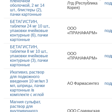
пленочной
Лтд (Республика
под
оболочкой, 2 мг 14
Корея)
шт., блистеры (2),
пачки картонные
БЕТАГИСТИН,
таблетки 24 мг 10 шт.,
ООО
упаковки ячейковые
под
«ПРАНАФАРМ»
контурные (6), пачки
картонные
БЕТАГИСТИН,
таблетки 8 мг 10 шт.,
ООО
упаковки ячейковые
под
«ПРАНАФАРМ»
контурные (3), пачки
картонные
Икативиз, раствор
для подкожного
введения 10 мг/мл 3
АО Фармасинтез
под
мл, шприцы, пачки
картонные /в
комплекте с иглой
Магния сульфат,
раствор для
внутривенного
ООО Славянская