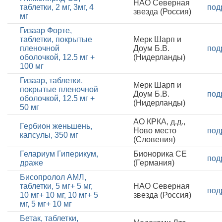
НАО Северная
таблетки, 2 мг, 3мг, 4
под
звезда (Россия)
мг
Гизаар Форте,
таблетки, покрытые
Мерк Шарп и
пленочной
Доум Б.В.
под
оболочкой, 12.5 мг +
(Нидерланды)
100 мг
Гизаар, таблетки,
Мерк Шарп и
покрытые пленочной
Доум Б.В.
под
оболочкой, 12.5 мг +
(Нидерланды)
50 мг
АО КРКА, д.д.,
Гербион женьшень,
Ново место
под
капсулы, 350 мг
(Словения)
Гелариум Гиперикум,
Бионорика СЕ
под
драже
(Германия)
Бисопролол АМЛ,
таблетки, 5 мг+ 5 мг,
НАО Северная
под
10 мг+ 10 мг, 10 мг+ 5
звезда (Россия)
мг, 5 мг+ 10 мг
Бетак, таблетки,