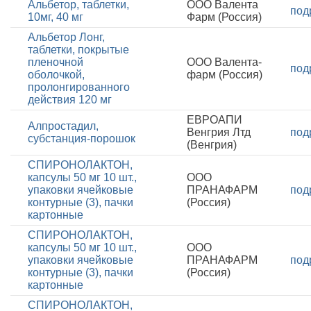
Альбетор, таблетки,
ООО Валента
под
10мг, 40 мг
Фарм (Россия)
Альбетор Лонг,
таблетки, покрытые
пленочной
ООО Валента-
под
оболочкой,
фарм (Россия)
пролонгированного
действия 120 мг
ЕВРОАПИ
Алпростадил,
Венгрия Лтд
под
субстанция-порошок
(Венгрия)
СПИРОНОЛАКТОН,
капсулы 50 мг 10 шт.,
ООО
упаковки ячейковые
ПРАНАФАРМ
под
контурные (3), пачки
(Россия)
картонные
СПИРОНОЛАКТОН,
капсулы 50 мг 10 шт.,
ООО
упаковки ячейковые
ПРАНАФАРМ
под
контурные (3), пачки
(Россия)
картонные
СПИРОНОЛАКТОН,