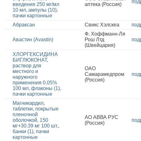
под
введения 250 мг/мл
аптека (Россия)
10 мл, ампулы (10),
пачки картонные
Абраксан
Свикс Хэлскеа
под
Ф. Хоффманн-Ля
Авастин (Avastin)
Рош Лтд
под
(Швейцария)
ХЛОРГЕКСИДИНА
БИГЛЮКОНАТ,
раствор для
ОАО
местного и
Самарамедпром
под
наружного
(Россия)
применения 0.05%
100 мл, флаконы (1),
пачки картонные
Магникардил,
таблетки, покрытые
пленочной
АО АВВА РУС
оболочкой, 150
под
(Россия)
мг+30.39 мг 100 шт.,
банки (1), пачки
картонные