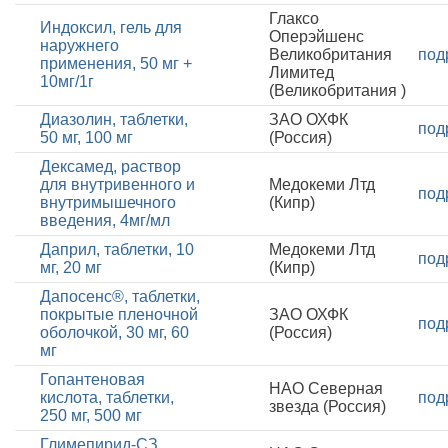
Глаксо
Индоксил, гель для
Оперэйшенс
наружнего
Великобритания
под
применения, 50 мг +
Лимитед
10мг/1г
(Великобритания )
Диазолин, таблетки,
ЗАО ОХФК
под
50 мг, 100 мг
(Россия)
Дексамед, раствор
для внутривенного и
Медокеми Лтд
под
внутримышечного
(Кипр)
введения, 4мг/мл
Даприл, таблетки, 10
Медокеми Лтд
под
мг, 20 мг
(Кипр)
Дапосенс®, таблетки,
покрытые пленочной
ЗАО ОХФК
под
оболочкой, 30 мг, 60
(Россия)
мг
Гопантеновая
НАО Северная
кислота, таблетки,
под
звезда (Россия)
250 мг, 500 мг
Глимепирид-СЗ,