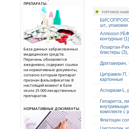
ПРЕПАРАТЫ.
ТОРГОВОЕ НАИ
БИСОПРОЛОЛ-
шт., упаковк
Аллохол-УБФ,
контурные (1
Лозартан-Рих
База данных забракованных
блистеры (3)
медицинских средств.
Перечень обновляется
Дротаверин, т
ежедневно, содержит ссылки
на нормативные документы,
Цитрамон П, т
согласно которым препарат
картонные
признан фальсификатом. В
настоящий момент в базе
около 25 000 лекарственных
Аспаркам-L, 
препаратов.
Гепаретта, л
внутримыщечн
НОРМАТИВНЫЕ ДОКУМЕНТЫ.
комплекте с р
Флатоцин со
Цисплатин, к