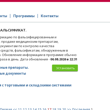
нты
Программы
Контакты
АЛЬСИФИКАТ.
рмацию по фальсифицированным и
 продаже медицинским препаратам,
окументам по контролю качества
 средств, фальсификатам, обнаруженным в
и. Обновление информации в программе обычно
 раза в день. Дата обновления -
06.08.2026 в 22:31
ные препараты.
Установить
ые документы
 с торговыми и складскими системами
Первая
<<
11
12
13
14
15
16
17
18
19
20
>>
Последняя
]