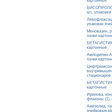
картонные
БИСОПРОЛОЛ-
шт., упаковк
Левофлоксаци
упаковки яче
Меновазин, р
пачки картон
БЕТАГИСТИН, 
картонные
Амлодипин-АК
пачки картон
Цефтриаксон,
внутримышечн
стационаров
БЕТАГИСТИН, 
картонные
Иринова, кон
флаконы (1),
Амизолид, та
ячейковые ко