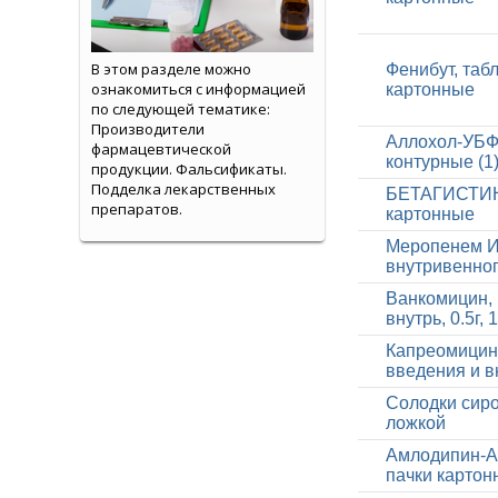
В этом разделе можно
Фенибут, табл
ознакомиться с информацией
картонные
по следующей тематике:
Производители
Аллохол-УБФ,
фармацевтической
контурные (1
продукции. Фальсификаты.
Подделка лекарственных
БЕТАГИСТИН, 
препаратов.
картонные
Меропенем И
внутривенного
Ванкомицин, 
внутрь, 0.5г, 1
Капреомицин,
введения и в
Солодки сиро
ложкой
Амлодипин-АК
пачки картон