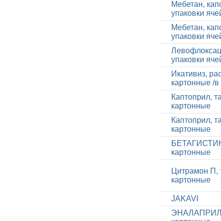
Мебетан, кап
упаковки яче
Мебетан, кап
упаковки яче
Левофлоксаци
упаковки яче
Икативиз, ра
картонные /в
Каптоприл, та
картонные
Каптоприл, та
картонные
БЕТАГИСТИН, 
картонные
Цитрамон П, т
картонные
JAKAVI
ЭНАЛАПРИЛ, т