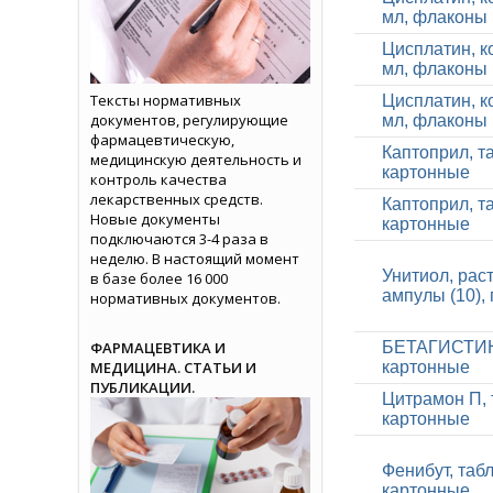
мл, флаконы 
Цисплатин, к
мл, флаконы 
Тексты нормативных
Цисплатин, к
документов, регулирующие
мл, флаконы 
фармацевтическую,
Каптоприл, та
медицинскую деятельность и
картонные
контроль качества
лекарственных средств.
Каптоприл, та
Новые документы
картонные
подключаются 3-4 раза в
неделю. В настоящий момент
Унитиол, рас
в базе более 16 000
ампулы (10),
нормативных документов.
ФАРМАЦЕВТИКА И
БЕТАГИСТИН, 
МЕДИЦИНА. СТАТЬИ И
картонные
ПУБЛИКАЦИИ.
Цитрамон П, т
картонные
Фенибут, табл
картонные