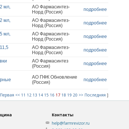
2 мл,
АО Фармасинтез-
подробнее
Норд (Россия)
2 мл,
АО Фармасинтез-
подробнее
Норд (Россия)
5 мл,
АО Фармасинтез-
подробнее
Норд (Россия)
11,5
АО Фармасинтез-
подробнее
Норд (Россия)
овки
АО Фармасинтез
подробнее
(Россия)
АО ПФК Обновление
урные
подробнее
(Россия)
Первая
<<
11
12
13
14
15
16
17
18
19
20
>>
Последняя
]
ицина
Контакты
help@farmrevizor.ru