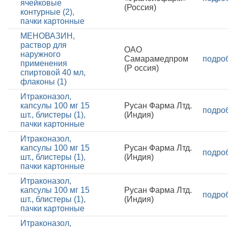
ячейковые
(Россия)
контурные (2),
пачки картонные
МЕНОВАЗИН,
раствор для
ОАО
наружного
Самарамедпром
подро
применения
(Р оссия)
спиртовой 40 мл,
флаконы (1)
Итраконазол,
капсулы 100 мг 15
Русан Фарма Лтд.
подро
шт., блистеры (1),
(Индия)
пачки картонные
Итраконазол,
капсулы 100 мг 15
Русан Фарма Лтд.
подро
шт., блистеры (1),
(Индия)
пачки картонные
Итраконазол,
капсулы 100 мг 15
Русан Фарма Лтд.
подро
шт., блистеры (1),
(Индия)
пачки картонные
Итраконазол,