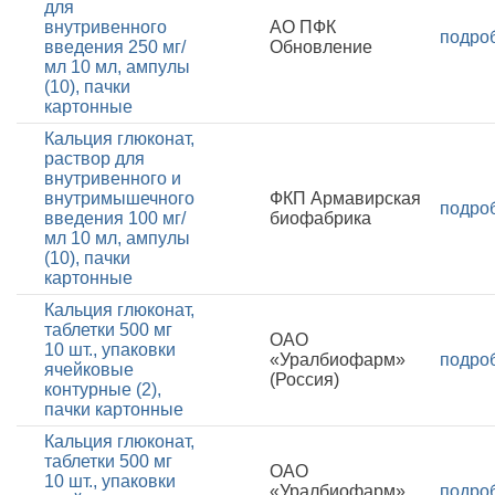
для
внутривенного
АО ПФК
подро
введения 250 мг/
Обновление
мл 10 мл, ампулы
(10), пачки
картонные
Кальция глюконат,
раствор для
внутривенного и
внутримышечного
ФКП Армавирская
подро
введения 100 мг/
биофабрика
мл 10 мл, ампулы
(10), пачки
картонные
Кальция глюконат,
таблетки 500 мг
ОАО
10 шт., упаковки
«Уралбиофарм»
подро
ячейковые
(Россия)
контурные (2),
пачки картонные
Кальция глюконат,
таблетки 500 мг
ОАО
10 шт., упаковки
«Уралбиофарм»
подро