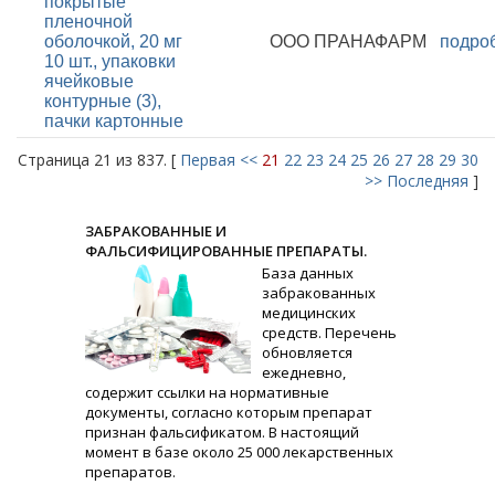
покрытые
пленочной
оболочкой, 20 мг
ООО ПРАНАФАРМ
подро
10 шт., упаковки
ячейковые
контурные (3),
пачки картонные
Страница 21 из 837. [
Первая
<<
21
22
23
24
25
26
27
28
29
30
>>
Последняя
]
ЗАБРАКОВАННЫЕ И
ФАЛЬСИФИЦИРОВАННЫЕ ПРЕПАРАТЫ.
База данных
забракованных
медицинских
средств. Перечень
обновляется
ежедневно,
содержит ссылки на нормативные
документы, согласно которым препарат
признан фальсификатом. В настоящий
момент в базе около 25 000 лекарственных
препаратов.