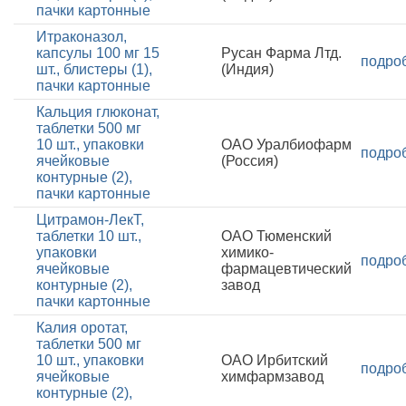
пачки картонные
Итраконазол,
капсулы 100 мг 15
Русан Фарма Лтд.
подро
шт., блистеры (1),
(Индия)
пачки картонные
Кальция глюконат,
таблетки 500 мг
10 шт., упаковки
ОАО Уралбиофарм
подро
ячейковые
(Россия)
контурные (2),
пачки картонные
Цитрамон-ЛекТ,
таблетки 10 шт.,
ОАО Тюменский
упаковки
химико-
подро
ячейковые
фармацевтический
контурные (2),
завод
пачки картонные
Калия оротат,
таблетки 500 мг
10 шт., упаковки
ОАО Ирбитский
подро
ячейковые
химфармзавод
контурные (2),