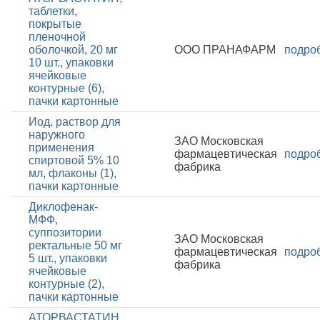
таблетки,
покрытые
пленочной
оболочкой, 20 мг
ООО ПРАНАФАРМ
подро
10 шт., упаковки
ячейковые
контурные (6),
пачки картонные
Иод, раствор для
наружного
ЗАО Московская
применения
фармацевтическая
подро
спиртовой 5% 10
фабрика
мл, флаконы (1),
пачки картонные
Диклофенак-
МФФ,
суппозитории
ЗАО Московская
ректальные 50 мг
фармацевтическая
подро
5 шт., упаковки
фабрика
ячейковые
контурные (2),
пачки картонные
АТОРВАСТАТИН,