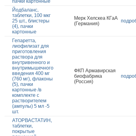
пачки картонные
Йодбаланс,
таблетки, 100 мкг
Мерк Хелскеа КГаА
25 шт., блистеры
подро
(Германия)
(4), пачки
картонные
Гепаретта,
лиофилизат для
приготовления
раствора для
внутривенного и
внутримышечного
ФКП Армавирская
введения 400 мг
биофабрика
подро
(760 мг), флаконы
(Россия)
(5), пачки
картонные /в
комплекте с
растворителем
(ампулы) 5 мл -5
шт.
АТОРВАСТАТИН,
таблетки,
покрытые