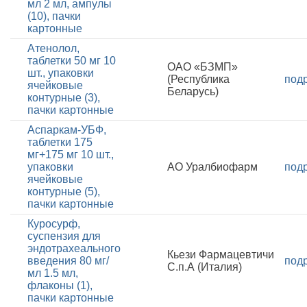
мл 2 мл, ампулы
(10), пачки
картонные
Атенолол,
таблетки 50 мг 10
ОАО «БЗМП»
шт., упаковки
(Республика
под
ячейковые
Беларусь)
контурные (3),
пачки картонные
Аспаркам-УБФ,
таблетки 175
мг+175 мг 10 шт.,
упаковки
АО Уралбиофарм
под
ячейковые
контурные (5),
пачки картонные
Куросурф,
суспензия для
эндотрахеального
Кьези Фармацевтичи
введения 80 мг/
под
С.п.А (Италия)
мл 1.5 мл,
флаконы (1),
пачки картонные