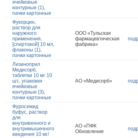
ячейковые
контурные (1),
пачки картонные
Фукорцин,
раствор для
наружного
ООО «Тульская
применения,
фармацевтическая
под
[спиртовой] 10 мл,
фабрика»
флаконы (1),
пачки картонные
Лизиноприл
Медисорб,
таблетки 10 мг 10
шт., упаковки
АО «Медисорб»
под
ячейковые
контурные (3),
пачки картонные
Фуросемид
буфус, раствор
для
внутривенного и
АО «ПФК
внутримышечного
под
Обновление
введения 10 мг/