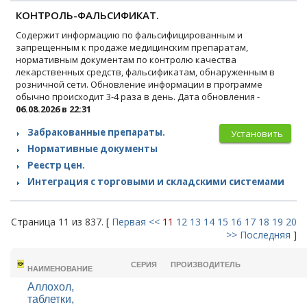
КОНТРОЛЬ-ФАЛЬСИФИКАТ.
Содержит информацию по фальсифицированным и
запрещенным к продаже медицинским препаратам,
нормативным документам по контролю качества
лекарственных средств, фальсификатам, обнаруженным в
розничной сети. Обновление информации в программе
обычно происходит 3-4 раза в день. Дата обновления -
06.08.2026 в 22:31
Забракованные препараты.
Установить
Нормативные документы
Реестр цен.
Интеграция с торговыми и складскими системами
Страница 11 из 837. [
Первая
<<
11
12
13
14
15
16
17
18
19
20
>>
Последняя
]
ТОРГОВОЕ
СЕРИЯ
ПРОИЗВОДИТЕЛЬ
НАИМЕНОВАНИЕ
Аллохол,
таблетки,