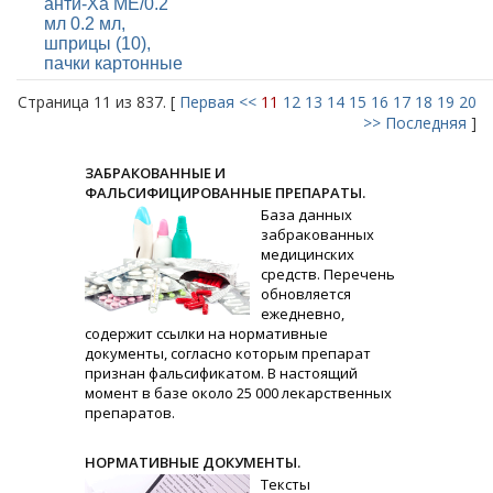
анти-Ха МЕ/0.2
мл 0.2 мл,
шприцы (10),
пачки картонные
Страница 11 из 837. [
Первая
<<
11
12
13
14
15
16
17
18
19
20
>>
Последняя
]
ЗАБРАКОВАННЫЕ И
ФАЛЬСИФИЦИРОВАННЫЕ ПРЕПАРАТЫ.
База данных
забракованных
медицинских
средств. Перечень
обновляется
ежедневно,
содержит ссылки на нормативные
документы, согласно которым препарат
признан фальсификатом. В настоящий
момент в базе около 25 000 лекарственных
препаратов.
НОРМАТИВНЫЕ ДОКУМЕНТЫ.
Тексты