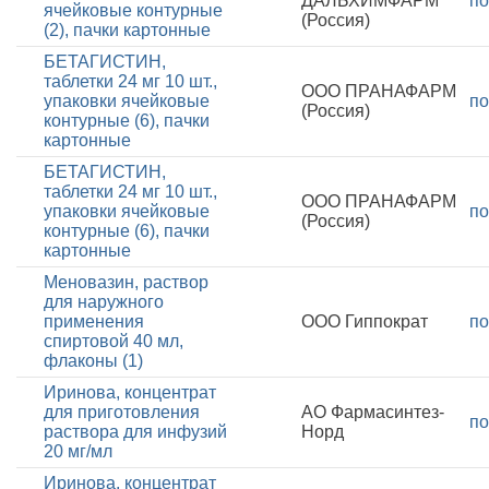
ДАЛЬХИМФАРМ
по
ячейковые контурные
(Россия)
(2), пачки картонные
БЕТАГИСТИН,
таблетки 24 мг 10 шт.,
ООО ПРАНАФАРМ
упаковки ячейковые
по
(Россия)
контурные (6), пачки
картонные
БЕТАГИСТИН,
таблетки 24 мг 10 шт.,
ООО ПРАНАФАРМ
упаковки ячейковые
по
(Россия)
контурные (6), пачки
картонные
Меновазин, раствор
для наружного
применения
ООО Гиппократ
по
спиртовой 40 мл,
флаконы (1)
Иринова, концентрат
для приготовления
АО Фармасинтез-
по
раствора для инфузий
Норд
20 мг/мл
Иринова, концентрат