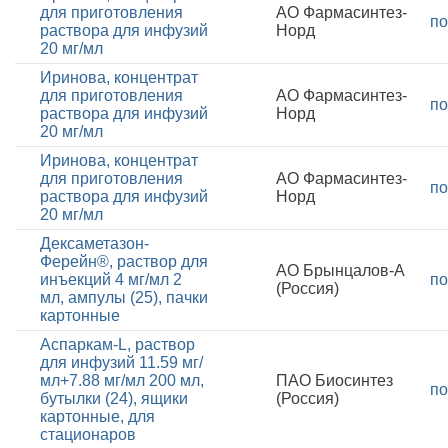
для приготовления
АО Фармасинтез-
по
раствора для инфузий
Норд
20 мг/мл
Иринова, концентрат
для приготовления
АО Фармасинтез-
по
раствора для инфузий
Норд
20 мг/мл
Иринова, концентрат
для приготовления
АО Фармасинтез-
по
раствора для инфузий
Норд
20 мг/мл
Дексаметазон-
Ферейн®, раствор для
АО Брынцалов-А
инъекций 4 мг/мл 2
по
(Россия)
мл, ампулы (25), пачки
картонные
Аспаркам-L, раствор
для инфузий 11.59 мг/
мл+7.88 мг/мл 200 мл,
ПАО Биосинтез
по
бутылки (24), ящики
(Россия)
картонные, для
стационаров