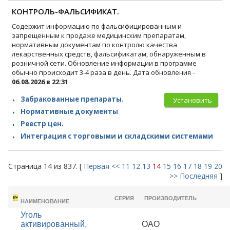
КОНТРОЛЬ-ФАЛЬСИФИКАТ.
Содержит информацию по фальсифицированным и
запрещенным к продаже медицинским препаратам,
нормативным документам по контролю качества
лекарственных средств, фальсификатам, обнаруженным в
розничной сети. Обновление информации в программе
обычно происходит 3-4 раза в день. Дата обновления -
06.08.2026 в 22:31
Забракованные препараты.
Установить
Нормативные документы
Реестр цен.
Интеграция с торговыми и складскими системами
Страница 14 из 837. [
Первая
<<
11
12
13
14
15
16
17
18
19
20
>>
Последняя
]
ТОРГОВОЕ
СЕРИЯ
ПРОИЗВОДИТЕЛЬ
НАИМЕНОВАНИЕ
Уголь
активированный,
ОАО