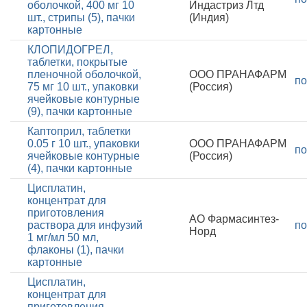
оболочкой, 400 мг 10
Индастриз Лтд
шт., стрипы (5), пачки
(Индия)
картонные
КЛОПИДОГРЕЛ,
таблетки, покрытые
пленочной оболочкой,
ООО ПРАНАФАРМ
по
75 мг 10 шт., упаковки
(Россия)
ячейковые контурные
(9), пачки картонные
Каптоприл, таблетки
0.05 г 10 шт., упаковки
ООО ПРАНАФАРМ
по
ячейковые контурные
(Россия)
(4), пачки картонные
Цисплатин,
концентрат для
приготовления
АО Фармасинтез-
раствора для инфузий
по
Норд
1 мг/мл 50 мл,
флаконы (1), пачки
картонные
Цисплатин,
концентрат для
приготовления