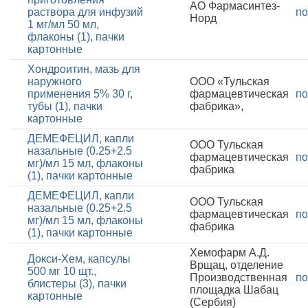
АО Фармасинтез-
раствора для инфузий
по
Норд
1 мг/мл 50 мл,
флаконы (1), пачки
картонные
Хондроитин, мазь для
наружного
ООО «Тульская
применения 5% 30 г,
фармацевтическая
по
тубы (1), пачки
фабрика»,
картонные
ДЕМЕФЕЦИЛ, капли
ООО Тульская
назальные (0.25+2.5
фармацевтическая
по
мг)/мл 15 мл, флаконы
фабрика
(1), пачки картонные
ДЕМЕФЕЦИЛ, капли
ООО Тульская
назальные (0.25+2.5
фармацевтическая
по
мг)/мл 15 мл, флаконы
фабрика
(1), пачки картонные
Хемофарм А.Д.
Докси-Хем, капсулы
Врщац, отделение
500 мг 10 щт.,
Производственная
по
блистеры (3), пачки
площадка Шабац
картонные
(Сербия)