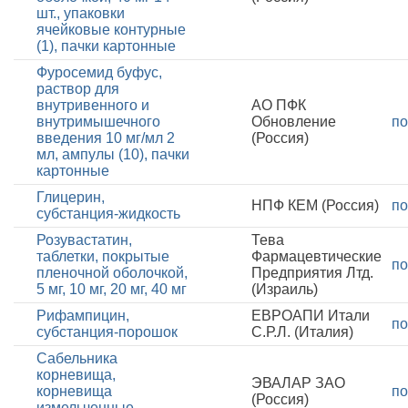
шт., упаковки
ячейковые контурные
(1), пачки картонные
Фуросемид буфус,
раствор для
внутривенного и
АО ПФК
внутримышечного
Обновление
по
введения 10 мг/мл 2
(Россия)
мл, ампулы (10), пачки
картонные
Глицерин,
НПФ КЕМ (Россия)
по
субстанция-жидкость
Розувастатин,
Тева
таблетки, покрытые
Фармацевтические
по
пленочной оболочкой,
Предприятия Лтд.
5 мг, 10 мг, 20 мг, 40 мг
(Израиль)
Рифампицин,
ЕВРОАПИ Итали
по
субстанция-порошок
С.Р.Л. (Италия)
Сабельника
корневища,
ЭВАЛАР ЗАО
корневища
по
(Россия)
измельченные,