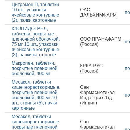
Цитрамон П, таблетки
10 шт., упаковки
ОАО
по
ячейковые контурные
ДАЛЬХИМФАРМ
(2), пачки картонные
КЛОПИДОГРЕЛ,
таблетки, покрытые
пленочной оболочкой,
ООО ПРАНАФАРМ
по
75 мг 10 шт., упаковки
(Россия)
ячейковые контурные
(3), пачки картонные
Макропен, таблетки,
КРКА-РУС
покрытые пленочной
по
(Россия)
оболочкой, 400 мг
Месакол, таблетки
кишечнорастворимые,
Сан
покрытые пленочной
Фармасьютикал
по
оболочкой, 400 мг 10
Индастриз Лтд
шт., стрипы (5), пачки
(Индия)
картонные
Месакол, таблетки
кишечнорастворимые,
Сан
покрытые пленочной
Фармасьютикал
по