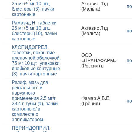
25 мг+5 мг 10 щт.,
Актавис Лтд
по
блистеры (3), пачки
(Мальта)
картонные
Рамазид Н, таблетки
25 мг+5 мг 10 шт.,
Актавис Лтд
по
блистеры (10), пачки
(Мальта)
картонные
КЛОПИДОГРЕЛ,
таблетки, покрытые
ООО
пленочной оболочкой,
«ПРАНАФАРМ»
по
75 мг 10 щт., упаковки
(Россия) в
ячейковые контурные
(3), пачки картонные
Релиф, мазь для
ректального и
наружного
применения 2.5 мг/г
Фамар А.В.Е.
по
28.4 г, тубы (1), пачки
(Греция)
картонные/ в
комплекте с
аппликатором
ПЕРИНДОПРИЛ,