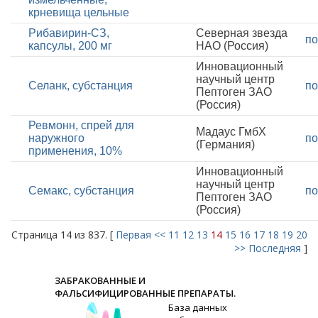
крневища цельные
Рибавирин-СЗ,
Северная звезда
по
капсулы, 200 мг
НАО (Россия)
Инновационный
научный центр
Селанк, субстанция
по
Пептоген ЗАО
(Россия)
Ревмонн, спрей для
Мадаус ГмбХ
наружного
по
(Германия)
применения, 10%
Инновационный
научный центр
Семакс, субстанция
по
Пептоген ЗАО
(Россия)
Страница 14 из 837. [
Первая
<<
11
12
13
14
15
16
17
18
19
20
>>
Последняя
]
ЗАБРАКОВАННЫЕ И
ФАЛЬСИФИЦИРОВАННЫЕ ПРЕПАРАТЫ.
База данных