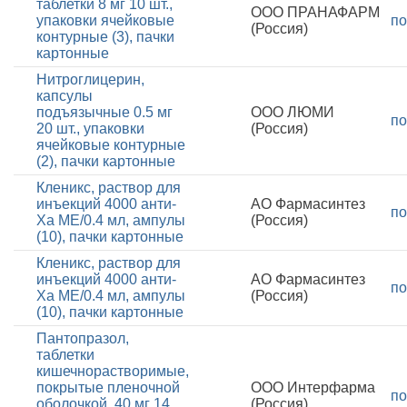
таблетки 8 мг 10 шт.,
ООО ПРАНАФАРМ
упаковки ячейковые
по
(Россия)
контурные (3), пачки
картонные
Нитроглицерин,
капсулы
подъязычные 0.5 мг
ООО ЛЮМИ
по
20 шт., упаковки
(Россия)
ячейковые контурные
(2), пачки картонные
Кленикс, раствор для
инъекций 4000 анти-
АО Фармасинтез
по
Ха МЕ/0.4 мл, ампулы
(Россия)
(10), пачки картонные
Кленикс, раствор для
инъекций 4000 анти-
АО Фармасинтез
по
Ха МЕ/0.4 мл, ампулы
(Россия)
(10), пачки картонные
Пантопразол,
таблетки
кишечнорастворимые,
покрытые пленочной
ООО Интерфарма
по
оболочкой, 40 мг 14
(Россия)