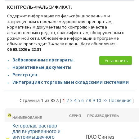
КОНТРОЛЬ-ФАЛЬСИФИКАТ.
Содержит информацию по фальсифицированным и
запрещенным к продаже медицинским препаратам,
нормативным документам по контролю качества
лекарственных средств, фальсификатам, обнаруженным в
розничной сети. Обновление информации в программе
обычно происходит 3-4 раза в день. Дата обновления -
06.08.2026 в 22:31
Забракованные препараты.
Установить
Нормативные документы
Реестр цен.
Интеграция с торговыми и складскими системами
Страница 1 из 837. [
1
2
3
4
5
6
7
8
9
10
>>
Последняя
]
ТОРГОВОЕ
СЕРИЯ
ПРОИЗВОДИТЕЛЬ
НАИМЕНОВАНИЕ
Кеторолак, раствор
для внутривенного и
внутримышечного
ПАО Синтез