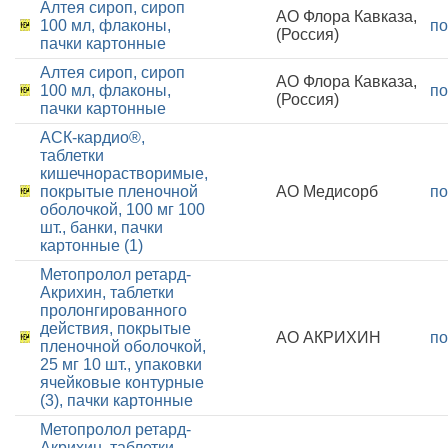
Алтея сироп, сироп
АО Флора Кавказа,
100 мл, флаконы,
по
(Россия)
пачки картонные
Алтея сироп, сироп
АО Флора Кавказа,
100 мл, флаконы,
по
(Россия)
пачки картонные
АСК-кардио®,
таблетки
кишечнорастворимые,
покрытые пленочной
АО Медисорб
по
оболочкой, 100 мг 100
шт., банки, пачки
картонные (1)
Метопролол ретард-
Акрихин, таблетки
пролонгированного
действия, покрытые
АО АКРИХИН
по
пленочной оболочкой,
25 мг 10 шт., упаковки
ячейковые контурные
(3), пачки картонные
Метопролол ретард-
Акрихин, таблетки