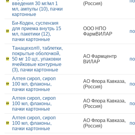
по
введения 30 мг/мл 1
(Россия)
мл, ампулы (10), пачки
картонные
Би-Коден, суспензия
для приема внутрь 15
ООО НПО
по
мл, пакетики (12),
ФармВИЛАР
пачки картонные
Танацехол®, таблетки,
покрытые оболочкой,
АО Фармцентр
50 мг 10 щт., упаковки
по
ВИЛАР
ячейковые контурные
(3), пачки картонные
Алтея сироп, сироп
АО Флора Кавказа,
100 мл, флаконы,
по
(Россия)
пачки картонные
Алтея сироп, сироп
АО Флора Кавказа,
100 мл, флаконы,
по
(Россия)
пачки картонные
Алтея сироп, сироп
АО Флора Кавказа,
100 мл, флаконы,
по
(Россия)
пачки картонные