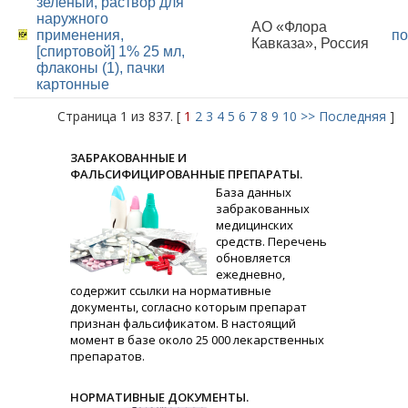
зеленый, раствор для
наружного
АО «Флора
применения,
по
Кавказа», Россия
[спиртовой] 1% 25 мл,
флаконы (1), пачки
картонные
Страница 1 из 837. [
1
2
3
4
5
6
7
8
9
10
>>
Последняя
]
ЗАБРАКОВАННЫЕ И
ФАЛЬСИФИЦИРОВАННЫЕ ПРЕПАРАТЫ.
База данных
забракованных
медицинских
средств. Перечень
обновляется
ежедневно,
содержит ссылки на нормативные
документы, согласно которым препарат
признан фальсификатом. В настоящий
момент в базе около 25 000 лекарственных
препаратов.
НОРМАТИВНЫЕ ДОКУМЕНТЫ.