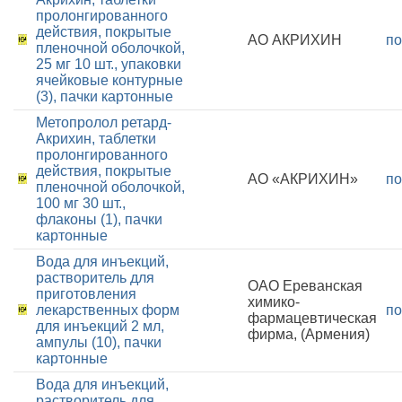
пролонгированного
действия, покрытые
АО АКРИХИН
по
пленочной оболочкой,
25 мг 10 шт., упаковки
ячейковые контурные
(3), пачки картонные
Метопролол ретард-
Акрихин, таблетки
пролонгированного
действия, покрытые
АО «АКРИХИН»
по
пленочной оболочкой,
100 мг 30 шт.,
флаконы (1), пачки
картонные
Вода для инъекций,
растворитель для
ОАО Ереванская
приготовления
химико-
лекарственных форм
по
фармацевтическая
для инъекций 2 мл,
фирма, (Армения)
ампулы (10), пачки
картонные
Вода для инъекций,
растворитель для