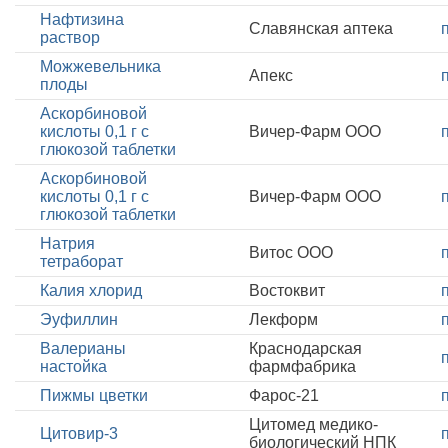
Нафтизина
Славянская аптека
раствор
Можжевельника
Апекс
плоды
Аскорбиновой
кислоты 0,1 г с
Вичер-Фарм ООО
глюкозой таблетки
Аскорбиновой
кислоты 0,1 г с
Вичер-Фарм ООО
глюкозой таблетки
Натрия
Витос ООО
тетраборат
Калия хлорид
Востоквит
Эуфиллин
Лекформ
Валерианы
Краснодарская
настойка
фармфабрика
Пижмы цветки
Фарос-21
Цитомед медико-
Цитовир-3
биологический НПК