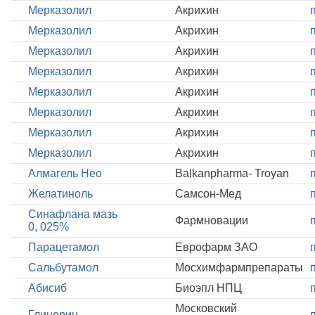
Мерказолил
Акрихин
Мерказолил
Акрихин
Мерказолил
Акрихин
Мерказолил
Акрихин
Мерказолил
Акрихин
Мерказолил
Акрихин
Мерказолил
Акрихин
Мерказолил
Акрихин
Алмагель Нео
Balkanpharma- Troyan
Желатиноль
Самсон-Мед
Синафлана мазь
Фармновации
0, 025%
Парацетамол
Еврофарм ЗАО
Сальбутамол
Мосхимфармпрепараты
Абисиб
Биоэпл НПЦ
Московский
Глицерин