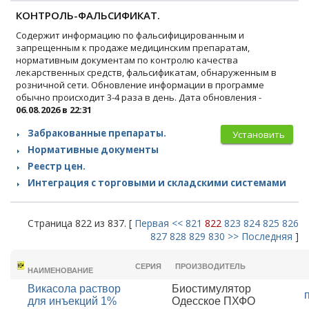
КОНТРОЛЬ-ФАЛЬСИФИКАТ.
Содержит информацию по фальсифицированным и
запрещенным к продаже медицинским препаратам,
нормативным документам по контролю качества
лекарственных средств, фальсификатам, обнаруженным в
розничной сети. Обновление информации в программе
обычно происходит 3-4 раза в день. Дата обновления -
06.08.2026 в 22:31
Забракованные препараты.
Установить
Нормативные документы
Реестр цен.
Интеграция с торговыми и складскими системами
Страница 822 из 837. [
Первая
<<
821
822
823
824
825
826
827
828
829
830
>>
Последняя
]
ТОРГОВОЕ
СЕРИЯ
ПРОИЗВОДИТЕЛЬ
НАИМЕНОВАНИЕ
Викасола раствор
Биостимулятор
для инъекций 1%
Одесское ПХФО