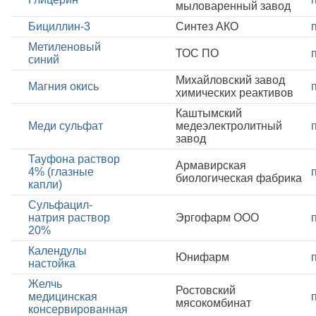
мыловаренный завод
Бициллин-3
Синтез АКО
Метиленовый
ТОС ПО
синий
Михайловский завод
Магния окись
химических реактивов
Каштымский
Меди сульфат
медеэлектролитный
завод
Тауфона раствор
Армавирская
4% (глазные
биологическая фабрика
капли)
Сульфацил-
натрия раствор
Эргофарм ООО
20%
Календулы
Юнифарм
настойка
Желчь
Ростовский
медицинская
мясокомбинат
консервированная