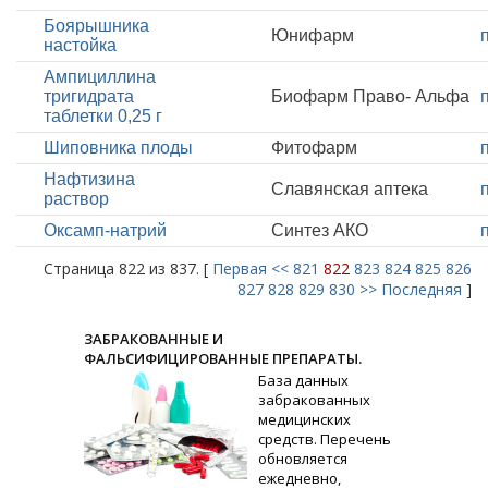
Боярышника
Юнифарм
настойка
Ампициллина
тригидрата
Биофарм Право- Альфа
таблетки 0,25 г
Шиповника плоды
Фитофарм
Нафтизина
Славянская аптека
раствор
Оксамп-натрий
Синтез АКО
Страница 822 из 837. [
Первая
<<
821
822
823
824
825
826
827
828
829
830
>>
Последняя
]
ЗАБРАКОВАННЫЕ И
ФАЛЬСИФИЦИРОВАННЫЕ ПРЕПАРАТЫ.
База данных
забракованных
медицинских
средств. Перечень
обновляется
ежедневно,