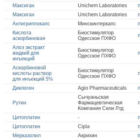
Максиган
Unichem Laboratories
Максиган
Unichem Laboratories
Антигриппокапс
Минскинтеркапс
Кислота
Биостимулятор
аскорбиновая
Одесское ПХФО
Алоэ экстракт
Биостимулятор
жидкий для
Одесское ПХФО
инъекций
Аскорбиновой
Биостимулятор
кислоты раствор
Одесское ПХФО
для инъекций 5%
Диклоген
Agio Pharmaceuticals
Сычуаньская
Рутин
Фармацевтическая
Компания Сели Лтд
Цитоплатин
-
Цитоплатин
Cipla
Мерказолил
Акрихин