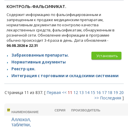
КОНТРОЛЬ-ФАЛЬСИФИКАТ.
Содержит информацию по фальсифицированным и
запрещенным к продаже медицинским препаратам,
нормативным документам по контролю качества
лекарственных средств, фальсификатам, обнаруженным в
розничной сети. Обновление информации в программе
обычно происходит 3-4 раза в день. Дата обновления -
06.08.2026 в 22:31
Забракованные препараты.
Установить
Нормативные документы
Реестр цен.
Интеграция с торговыми и складскими системами
Страница 11 из 837. [
Первая
<<
11
12
13
14
15
16
17
18
19
20
>>
Последняя
]
ТОРГОВОЕ
СЕРИЯ
ПРОИЗВОДИТЕЛЬ
НАИМЕНОВАНИЕ
Аллохол,
таблетки,