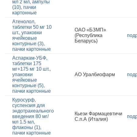
мл 2 мл, ампулы
(10), пачки
картонные
Атенолол,
таблетки 50 мг 10
ОАО «БЗМП»
шт., упаковки
(Республика
под
ячейковые
Беларусь)
контурные (3),
пачки картонные
Аспаркам-УБФ,
таблетки 175
мг+175 мг 10 шт.,
упаковки
АО Уралбиофарм
под
ячейковые
контурные (5),
пачки картонные
Куросурф,
суспензия для
эндотрахеального
Кьези Фармацевтичи
введения 80 мг/
под
С.п.А (Италия)
мл 1.5 мл,
флаконы (1),
пачки картонные