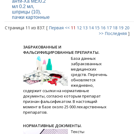
анти-Ха МЕ/0.2
мл 0.2 мл,
шприцы (10),
пачки картонные
Страница 11 из 837. [
Первая
<<
11
12
13
14
15
16
17
18
19
20
>>
Последняя
]
ЗАБРАКОВАННЫЕ И
ФАЛЬСИФИЦИРОВАННЫЕ ПРЕПАРАТЫ.
База данных
забракованных
медицинских
средств. Перечень
обновляется
ежедневно,
содержит ссылки на нормативные
документы, согласно которым препарат
признан фальсификатом. В настоящий
момент в базе около 25 000 лекарственных
препаратов.
НОРМАТИВНЫЕ ДОКУМЕНТЫ.
Тексты