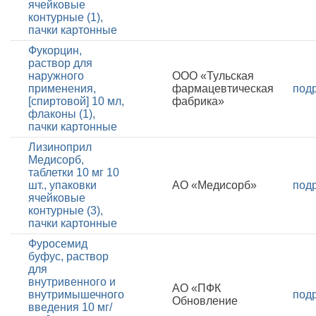
ячейковые
контурные (1),
пачки картонные
Фукорцин,
раствор для
наружного
ООО «Тульская
применения,
фармацевтическая
под
[спиртовой] 10 мл,
фабрика»
флаконы (1),
пачки картонные
Лизиноприл
Медисорб,
таблетки 10 мг 10
шт., упаковки
АО «Медисорб»
под
ячейковые
контурные (3),
пачки картонные
Фуросемид
буфус, раствор
для
внутривенного и
АО «ПФК
внутримышечного
под
Обновление
введения 10 мг/