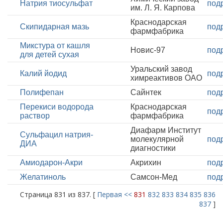
Натрия тиосульфат
под
им. Л. Я. Карпова
Краснодарская
Скипидарная мазь
под
фармфабрика
Микстура от кашля
Новис-97
под
для детей сухая
Уральский завод
Калий йодид
под
химреактивов ОАО
Полифепан
Сайнтек
под
Перекиси водорода
Краснодарская
под
раствор
фармфабрика
Диафарм Институт
Сульфацил натрия-
молекулярной
под
ДИА
диагностики
Амиодарон-Акри
Акрихин
под
Желатиноль
Самсон-Мед
под
Страница 831 из 837. [
Первая
<<
831
832
833
834
835
836
837
]