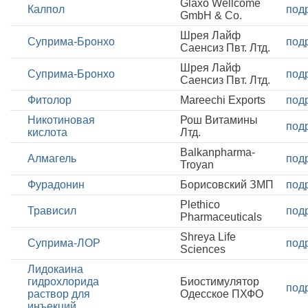
Glaxo Wellcome
Калпол
под
GmbH & Co.
Шрея Лайф
Суприма-Бронхо
под
Саенсиз Пвт. Лтд.
Шрея Лайф
Суприма-Бронхо
под
Саенсиз Пвт. Лтд.
Фитолор
Mareechi Exports
под
Никотиновая
Рош Витамины
под
кислота
Лтд.
Balkanpharma-
Алмагель
под
Troyan
Фурадонин
Борисовский ЗМП
под
Plethico
Трависил
под
Pharmaceuticals
Shreya Life
Суприма-ЛОР
под
Sciences
Лидокаина
гидрохлорида
Биостимулятор
под
раствор для
Одесское ПХФО
инъекций