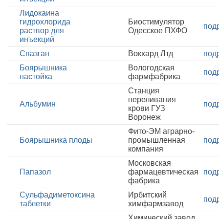
Лидокаина
гидрохлорида
Биостимулятор
под
раствор для
Одесское ПХФО
инъекций
Спазган
Вокхард Лтд
под
Боярышника
Вологодская
под
настойка
фармфабрика
Станция
переливания
Альбумин
под
крови ГУЗ
Воронеж
Фито-ЭМ аграрно-
Боярышника плоды
промышленная
под
компания
Московская
Папазол
фармацевтическая
под
фабрика
Сульфадиметоксина
Ирбитский
под
таблетки
химфармзавод
Химический завод