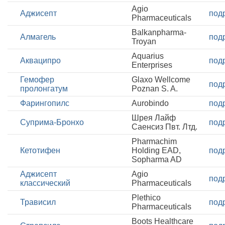
Agio
Аджисепт
под
Pharmaceuticals
Balkanpharma-
Алмагель
под
Troyan
Aquarius
Акваципро
под
Enterprises
Гемофер
Glaxo Wellcome
под
пролонгатум
Poznan S. A.
Фарингопилс
Aurobindo
под
Шрея Лайф
Суприма-Бронхо
под
Саенсиз Пвт. Лтд.
Pharmachim
Кетотифен
Holding EAD,
под
Sopharma AD
Аджисепт
Agio
под
классический
Pharmaceuticals
Plethico
Трависил
под
Pharmaceuticals
Boots Healthcare