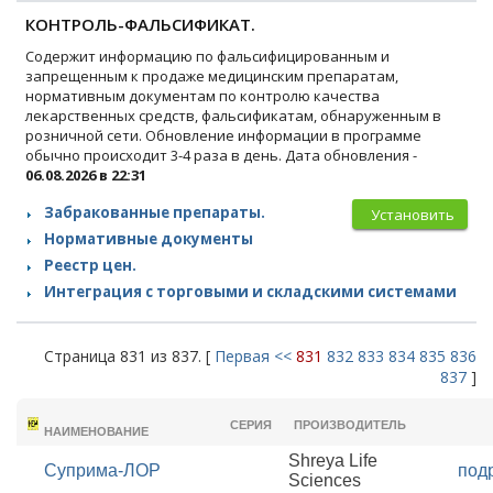
КОНТРОЛЬ-ФАЛЬСИФИКАТ.
Содержит информацию по фальсифицированным и
запрещенным к продаже медицинским препаратам,
нормативным документам по контролю качества
лекарственных средств, фальсификатам, обнаруженным в
розничной сети. Обновление информации в программе
обычно происходит 3-4 раза в день. Дата обновления -
06.08.2026 в 22:31
Забракованные препараты.
Установить
Нормативные документы
Реестр цен.
Интеграция с торговыми и складскими системами
Страница 831 из 837. [
Первая
<<
831
832
833
834
835
836
837
]
ТОРГОВОЕ
СЕРИЯ
ПРОИЗВОДИТЕЛЬ
НАИМЕНОВАНИЕ
Shreya Life
Суприма-ЛОР
под
Sciences