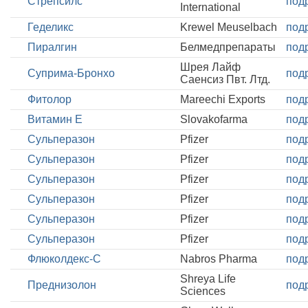
Стрепсилс
под
International
Геделикс
Krewel Meuselbach
под
Пиралгин
Белмедпрепараты
под
Шрея Лайф
Суприма-Бронхо
под
Саенсиз Пвт. Лтд.
Фитолор
Mareechi Exports
под
Витамин E
Slovakofarma
под
Сульперазон
Pfizer
под
Сульперазон
Pfizer
под
Сульперазон
Pfizer
под
Сульперазон
Pfizer
под
Сульперазон
Pfizer
под
Сульперазон
Pfizer
под
Флюколдекс-С
Nabros Pharma
под
Shreya Life
Преднизолон
под
Sciences