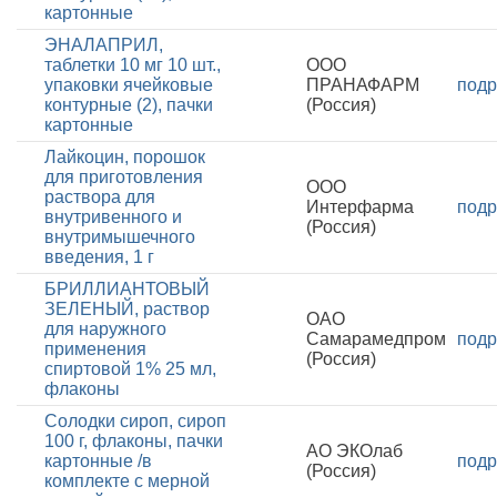
картонные
ЭНАЛАПРИЛ,
таблетки 10 мг 10 шт.,
ООО
упаковки ячейковые
ПРАНАФАРМ
подр
контурные (2), пачки
(Россия)
картонные
Лайкоцин, порошок
для приготовления
ООО
раствора для
Интерфарма
подр
внутривенного и
(Россия)
внутримышечного
введения, 1 г
БРИЛЛИАНТОВЫЙ
ЗЕЛЕНЫЙ, раствор
ОАО
для наружного
Самарамедпром
подр
применения
(Россия)
спиртовой 1% 25 мл,
флаконы
Солодки сироп, сироп
100 г, флаконы, пачки
АО ЭКОлаб
картонные /в
подр
(Россия)
комплекте с мерной