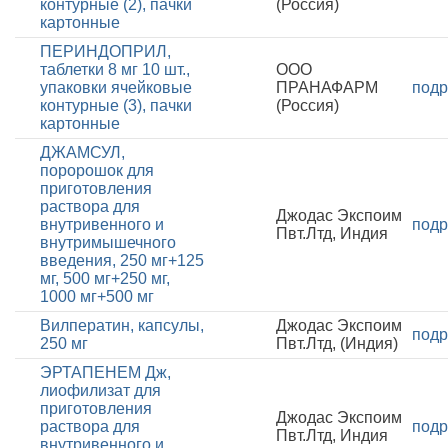
контурные (2), пачки
(Россия)
картонные
ПЕРИНДОПРИЛ,
таблетки 8 мг 10 шт.,
ООО
упаковки ячейковые
ПРАНАФАРМ
подр
контурные (3), пачки
(Россия)
картонные
ДЖАМСУЛ,
поророшок для
приготовления
раствора для
Джодас Экспоим
внутривенного и
подр
Пвт.Лтд, Индия
внутримышечного
введения, 250 мг+125
мг, 500 мг+250 мг,
1000 мг+500 мг
Вилператин, капсулы,
Джодас Экспоим
подр
250 мг
Пвт.Лтд, (Индия)
ЭРТАПЕНЕМ Дж,
лиофилизат для
приготовления
Джодас Экспоим
раствора для
подр
Пвт.Лтд, Индия
внутривенного и