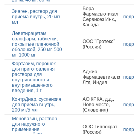
Бора
Зиаген, раствор для
Фармасьютикал
приема внутрь, 20 мг/
подр
Сервисез Инк.,
мл
Канада
Леветирацетам
солофарм, таблетки,
ООО "Гротекс"
покрытые пленочной
подр
(Россия)
оболочкой, 250 мг, 500
мг, 1000 мг
Фортазим, порошок
для приготовления
Аджио
раствора для
Фармацевтикалз
подр
внутривенного и
Лтд, Индия
внутримышечного
введения, 1 г
КонтрДиар, суспензия
АО КРКА, д.д.,
для приема внутрь,
Ново место,
подр
200 мг/5 мл
(Словения)
Меновазин, раствор
для наружного
ООО Гиппократ
применения
подр
(Россия)