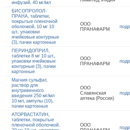
инфузий, 40 мг/мл
БИСОПРОЛОЛ-
ПРАНА, таблетки,
покрытые пленочной
ООО
оболочкой, 10 мг 10
подр
ПРАНАФАРМ
шт., упаковки
ячейковые контурные
(3), пачки картонные
ПЕРИНДОПРИЛ,
таблетки 8 мг 10 шт.,
ООО
упаковки ячейковые
подр
ПРАНАФАРМ
контурные (3), пачки
картонные
Магния сульфат,
раствор для
ООО
внутривенного
Славянская
подр
введения 250 мг/мл
аптека (Россия)
10 мл, ампулы (10),
пачки картонные
АТОРВАСТАТИН,
таблетки, покрытые
пленочной оболочкой,
ООО
подр