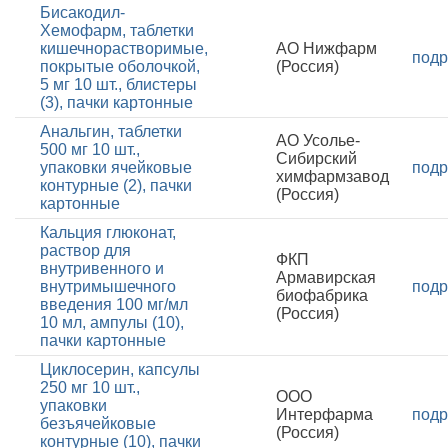
Бисакодил-
Хемофарм, таблетки
кишечнорастворимые,
АО Нижфарм
подр
покрытые оболочкой,
(Россия)
5 мг 10 шт., блистеры
(3), пачки картонные
Анальгин, таблетки
АО Усолье-
500 мг 10 шт.,
Сибирский
упаковки ячейковые
подр
химфармзавод
контурные (2), пачки
(Россия)
картонные
Кальция глюконат,
раствор для
ФКП
внутривенного и
Армавирская
внутримышечного
подр
биофабрика
введения 100 мг/мл
(Россия)
10 мл, ампулы (10),
пачки картонные
Циклосерин, капсулы
250 мг 10 шт.,
ООО
упаковки
Интерфарма
подр
безъячейковые
(Россия)
контурные (10), пачки