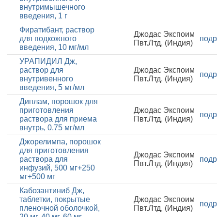
внутримышечного
введения, 1 г
Фиратибант, раствор
Джодас Экспоим
для подкожного
подр
Пвт.Лтд, (Индия)
введения, 10 мг/мл
УРАПИДИЛ Дж,
раствор для
Джодас Экспоим
подр
внутривенного
Пвт.Лтд, (Индия)
введения, 5 мг/мл
Диплам, порошок для
приготовления
Джодас Экспоим
подр
раствора для приема
Пвт.Лтд, (Индия)
внутрь, 0.75 мг/мл
Джорелимпа, порошок
для приготовления
Джодас Экспоим
раствора для
подр
Пвт.Лтд, (Индия)
инфузий, 500 мг+250
мг+500 мг
Кабозантиниб Дж,
таблетки, покрытые
Джодас Экспоим
подр
пленочной оболочкой,
Пвт.Лтд, (Индия)
20 мг, 40 мг, 60 мг