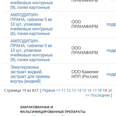
ПРАНАФАРМ
ячейковые контурные
(9), пачки картонные
АМЛОДИПИН-
ПРАНА, таблетки 5 мг
ООО
10 шт., упаковки
подр
ПРАНАФАРМ
ячейковые контурные
(6), пачки картонные
АМЛОДИПИН-
ПРАНА, таблетки 5 мг
ООО
10 шт., упаковки
подр
ПРАНАФАРМ
ячейковые контурные
(9), пачки картонные
Элеутерококка
экстракт жидкий,
ООО Камелия
подр
экстракт для приема
НПП (Россия)
внутрь [жидкий]
Страница 19 из 837. [
Первая
<<
11
12
13
14
15
16
17
18
19
20
>>
Последняя
]
ЗАБРАКОВАННЫЕ И
ФАЛЬСИФИЦИРОВАННЫЕ ПРЕПАРАТЫ.