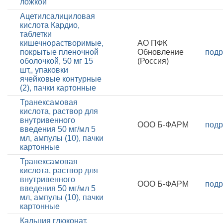
ложкой
Ацетилсалициловая
кислота Кардио,
таблетки
кишечнорастворимые,
АО ПФК
покрытые пленочной
Обновление
подр
оболочкой, 50 мг 15
(Россия)
шт,, упаковки
ячейковые контурные
(2), пачки картонные
Транексамовая
кислота, раствор для
внутривенного
ООО Б-ФАРМ
подр
введения 50 мг/мл 5
мл, ампулы (10), пачки
картонные
Транексамовая
кислота, раствор для
внутривенного
ООО Б-ФАРМ
подр
введения 50 мг/мл 5
мл, ампулы (10), пачки
картонные
Кальция глюконат,