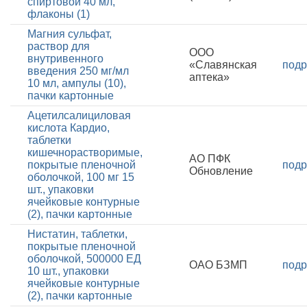
спиртовой 40 мл,
флаконы (1)
Магния сульфат,
раствор для
ООО
внутривенного
«Славянская
подр
введения 250 мг/мл
аптека»
10 мл, ампулы (10),
пачки картонные
Ацетилсалициловая
кислота Кардио,
таблетки
кишечнорастворимые,
АО ПФК
покрытые пленочной
подр
Обновление
оболочкой, 100 мг 15
шт., упаковки
ячейковые контурные
(2), пачки картонные
Нистатин, таблетки,
покрытые пленочной
оболочкой, 500000 ЕД
ОАО БЗМП
подр
10 шт., упаковки
ячейковые контурные
(2), пачки картонные