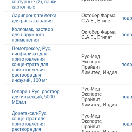
контурные (2), пачки
картонные
Ларипронт, таблетки
Октобер Фарма
подр
для рассасывания
С.А.Е., Египет
Колломак, раствор
Октобер Фарма
для наружного
подр
С.А.Е., Египет
применения
Пеметрексед-Рус,
лиофилизат для
Рус-Мед
приготовления
Экспортс
концентрата для
подр
Прайвит
приготовления
Лимитед, Индия
раствора для
инфузий, 100 мг
Рус-Мед
Гепарин-Рус, раствор
Экспортс
для инъекций, 5000
подр
Прайвит
МЕ/мл
Лимитед, Индия
Доцетаксел-Рус,
Рус-Мед
концентрат для
Экспортс
приготовления
подр
Прайвит
раствора для
Лимитед, Индия