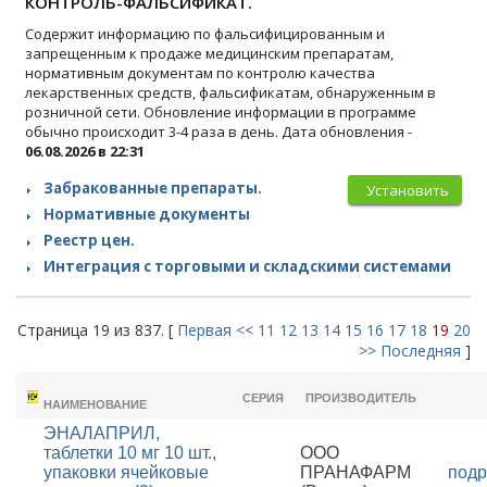
КОНТРОЛЬ-ФАЛЬСИФИКАТ.
Содержит информацию по фальсифицированным и
запрещенным к продаже медицинским препаратам,
нормативным документам по контролю качества
лекарственных средств, фальсификатам, обнаруженным в
розничной сети. Обновление информации в программе
обычно происходит 3-4 раза в день. Дата обновления -
06.08.2026 в 22:31
Забракованные препараты.
Установить
Нормативные документы
Реестр цен.
Интеграция с торговыми и складскими системами
Страница 19 из 837. [
Первая
<<
11
12
13
14
15
16
17
18
19
20
>>
Последняя
]
ТОРГОВОЕ
СЕРИЯ
ПРОИЗВОДИТЕЛЬ
НАИМЕНОВАНИЕ
ЭНАЛАПРИЛ,
таблетки 10 мг 10 шт.,
ООО
упаковки ячейковые
ПРАНАФАРМ
подр