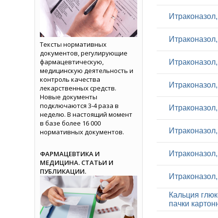
Итраконазол, 
Итраконазол, 
Тексты нормативных
документов, регулирующие
фармацевтическую,
Итраконазол, 
медицинскую деятельность и
контроль качества
Итраконазол, 
лекарственных средств.
Новые документы
подключаются 3-4 раза в
Итраконазол, 
неделю. В настоящий момент
в базе более 16 000
Итраконазол, 
нормативных документов.
ФАРМАЦЕВТИКА И
Итраконазол, 
МЕДИЦИНА. СТАТЬИ И
ПУБЛИКАЦИИ.
Итраконазол, 
Кальция глюко
пачки картон