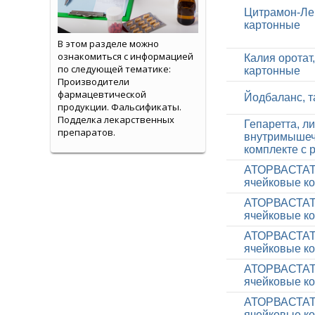
Цитрамон-ЛекТ
картонные
В этом разделе можно
ознакомиться с информацией
Калия оротат,
по следующей тематике:
картонные
Производители
фармацевтической
Йодбаланс, та
продукции. Фальсификаты.
Подделка лекарственных
Гепаретта, л
препаратов.
внутримышечн
комплекте с 
АТОРВАСТАТИН
ячейковые ко
АТОРВАСТАТИН
ячейковые ко
АТОРВАСТАТИН
ячейковые ко
АТОРВАСТАТИН
ячейковые ко
АТОРВАСТАТИН
ячейковые ко