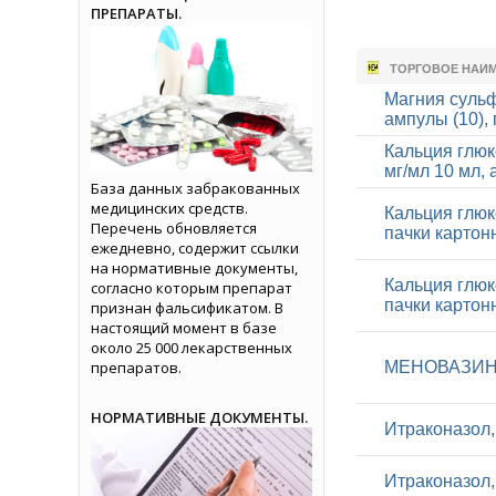
ПРЕПАРАТЫ.
ТОРГОВОЕ НАИ
Магния сульф
ампулы (10),
Кальция глюк
мг/мл 10 мл,
База данных забракованных
медицинских средств.
Кальция глюко
Перечень обновляется
пачки картон
ежедневно, содержит ссылки
на нормативные документы,
Кальция глюко
согласно которым препарат
пачки картон
признан фальсификатом. В
настоящий момент в базе
около 25 000 лекарственных
препаратов.
МЕНОВАЗИН, 
НОРМАТИВНЫЕ ДОКУМЕНТЫ.
Итраконазол, 
Итраконазол, 