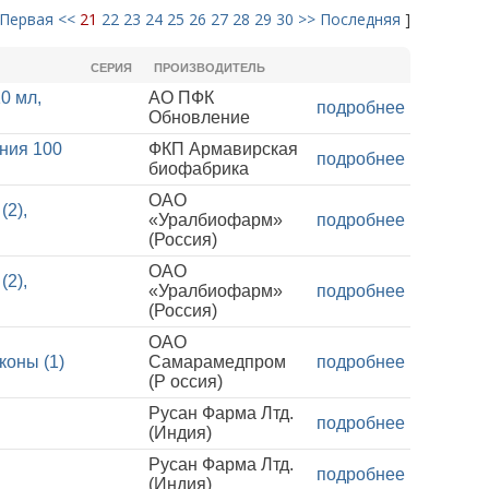
Первая
<<
21
22
23
24
25
26
27
28
29
30
>>
Последняя
]
СЕРИЯ
ПРОИЗВОДИТЕЛЬ
0 мл,
АО ПФК
подробнее
Обновление
ния 100
ФКП Армавирская
подробнее
биофабрика
ОАО
(2),
«Уралбиофарм»
подробнее
(Россия)
ОАО
(2),
«Уралбиофарм»
подробнее
(Россия)
ОАО
оны (1)
Самарамедпром
подробнее
(Р оссия)
Русан Фарма Лтд.
подробнее
(Индия)
Русан Фарма Лтд.
подробнее
(Индия)