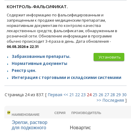
КОНТРОЛЬ-ФАЛЬСИФИКАТ.
Содержит информацию по фальсифицированным и
запрещенным к продаже медицинским препаратам,
нормативным документам по контролю качества
лекарственных средств, фальсификатам, обнаруженным в
розничной сети. Обновление информации в программе
обычно происходит 3-4 раза в день. Дата обновления -
06.08.2026 в 22:31
Забракованные препараты.
Установить
Нормативные документы
Реестр цен.
Интеграция с торговыми и складскими системами
Страница 24 из 837. [
Первая
<<
21
22
23
24
25
26
27
28
29
30
>>
Последняя
]
ТОРГОВОЕ
СЕРИЯ
ПРОИЗВОДИТЕЛЬ
НАИМЕНОВАНИЕ
Эрелзи, раствор
для подкожного
Новартис