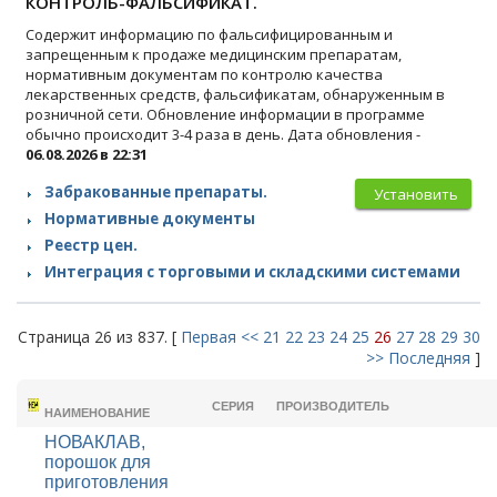
КОНТРОЛЬ-ФАЛЬСИФИКАТ.
Содержит информацию по фальсифицированным и
запрещенным к продаже медицинским препаратам,
нормативным документам по контролю качества
лекарственных средств, фальсификатам, обнаруженным в
розничной сети. Обновление информации в программе
обычно происходит 3-4 раза в день. Дата обновления -
06.08.2026 в 22:31
Забракованные препараты.
Установить
Нормативные документы
Реестр цен.
Интеграция с торговыми и складскими системами
Страница 26 из 837. [
Первая
<<
21
22
23
24
25
26
27
28
29
30
>>
Последняя
]
ТОРГОВОЕ
СЕРИЯ
ПРОИЗВОДИТЕЛЬ
НАИМЕНОВАНИЕ
НОВАКЛАВ,
порошок для
приготовления