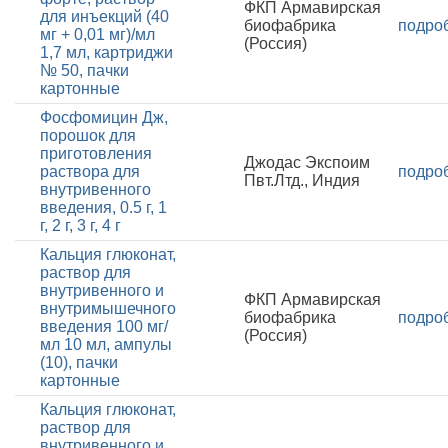
ФКП Армавирская
для инъекций (40
биофабрика
подро
мг + 0,01 мг)/мл
(Россия)
1,7 мл, картриджи
№ 50, пачки
картонные
Фосфомицин Дж,
порошок для
приготовления
Джодас Экспоим
раствора для
подро
Пвт.Лтд., Индия
внутривенного
введения, 0.5 г, 1
г, 2 г, 3 г, 4 г
Кальция глюконат,
раствор для
внутривенного и
ФКП Армавирская
внутримышечного
биофабрика
подро
введения 100 мг/
(Россия)
мл 10 мл, ампулы
(10), пачки
картонные
Кальция глюконат,
раствор для
внутривенного и