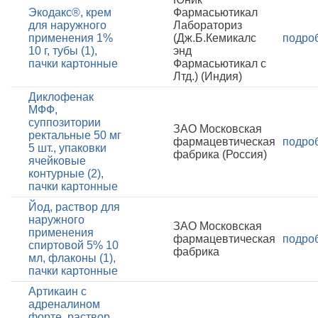
Экодакс®, крем
Фармасьютикал
для наружного
Лабораториз
применения 1%
(Дж.Б.Кемикалс
подро
10 г, тубы (1),
энд
пачки картонные
Фармасьютикал с
Лтд.) (Индия)
Диклофенак
МФФ,
суппозитории
ЗАО Московская
ректальные 50 мг
фармацевтическая
подро
5 шт., упаковки
фабрика (Россия)
ячейковые
контурные (2),
пачки картонные
Йод, раствор для
наружного
ЗАО Московская
применения
фармацевтическая
подро
спиртовой 5% 10
фабрика
мл, флаконы (1),
пачки картонные
Артикаин с
адреналином
форте, раствор