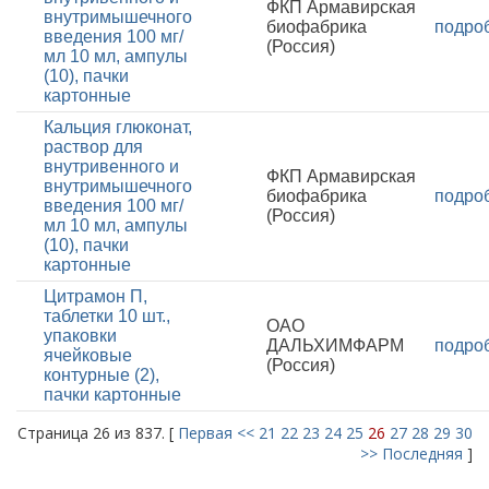
ФКП Армавирская
внутримышечного
биофабрика
подро
введения 100 мг/
(Россия)
мл 10 мл, ампулы
(10), пачки
картонные
Кальция глюконат,
раствор для
внутривенного и
ФКП Армавирская
внутримышечного
биофабрика
подро
введения 100 мг/
(Россия)
мл 10 мл, ампулы
(10), пачки
картонные
Цитрамон П,
таблетки 10 шт.,
ОАО
упаковки
ДАЛЬХИМФАРМ
подро
ячейковые
(Россия)
контурные (2),
пачки картонные
Страница 26 из 837. [
Первая
<<
21
22
23
24
25
26
27
28
29
30
>>
Последняя
]