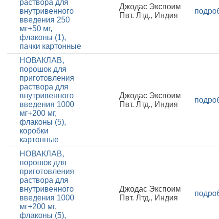
раствора для
Джодас Экспоим
внутривенного
подро
Пвт. Лтд., Индия
введения 250
мг+50 мг,
флаконы (1),
пачки картонные
НОВАКЛАВ,
порошок для
приготовления
раствора для
внутривенного
Джодас Экспоим
подро
введения 1000
Пвт. Лтд., Индия
мг+200 мг,
флаконы (5),
коробки
картонные
НОВАКЛАВ,
порошок для
приготовления
раствора для
внутривенного
Джодас Экспоим
подро
введения 1000
Пвт. Лтд., Индия
мг+200 мг,
флаконы (5),