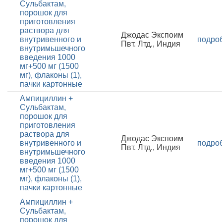
Сульбактам,
порошок для
приготовления
раствора для
Джодас Экспоим
внутривенного и
подро
Пвт. Лтд., Индия
внутримьшечного
введения 1000
мг+500 мг (1500
мг), флаконы (1),
пачки картонные
Ампициллин +
Сульбактам,
порошок для
приготовления
раствора для
Джодас Экспоим
внутривенного и
подро
Пвт. Лтд., Индия
внутримьшечного
введения 1000
мг+500 мг (1500
мг), флаконы (1),
пачки картонные
Ампициллин +
Сульбактам,
порошок для