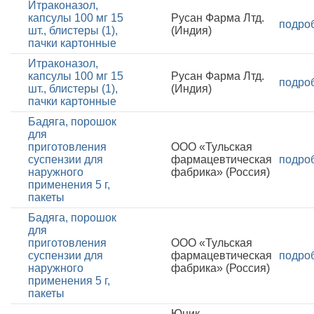
Итраконазол,
капсулы 100 мг 15
Русан Фарма Лтд.
подро
шт., блистеры (1),
(Индия)
пачки картонные
Итраконазол,
капсулы 100 мг 15
Русан Фарма Лтд.
подро
шт., блистеры (1),
(Индия)
пачки картонные
Бадяга, порошок
для
приготовления
ООО «Тульская
суспензии для
фармацевтическая
подро
наружного
фабрика» (Россия)
применения 5 г,
пакеты
Бадяга, порошок
для
приготовления
ООО «Тульская
суспензии для
фармацевтическая
подро
наружного
фабрика» (Россия)
применения 5 г,
пакеты
Юник