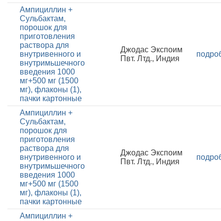
Ампициллин +
Сульбактам,
порошок для
приготовления
раствора для
Джодас Экспоим
внутривенного и
подро
Пвт. Лтд., Индия
внутримьшечного
введения 1000
мг+500 мг (1500
мг), флаконы (1),
пачки картонные
Ампициллин +
Сульбактам,
порошок для
приготовления
раствора для
Джодас Экспоим
внутривенного и
подро
Пвт. Лтд., Индия
внутримьшечного
введения 1000
мг+500 мг (1500
мг), флаконы (1),
пачки картонные
Ампициллин +