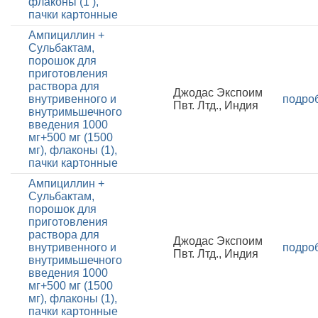
флаконы (1 ),
пачки картонные
Ампициллин +
Сульбактам,
порошок для
приготовления
раствора для
Джодас Экспоим
внутривенного и
подро
Пвт. Лтд., Индия
внутримьшечного
введения 1000
мг+500 мг (1500
мг), флаконы (1),
пачки картонные
Ампициллин +
Сульбактам,
порошок для
приготовления
раствора для
Джодас Экспоим
внутривенного и
подро
Пвт. Лтд., Индия
внутримьшечного
введения 1000
мг+500 мг (1500
мг), флаконы (1),
пачки картонные