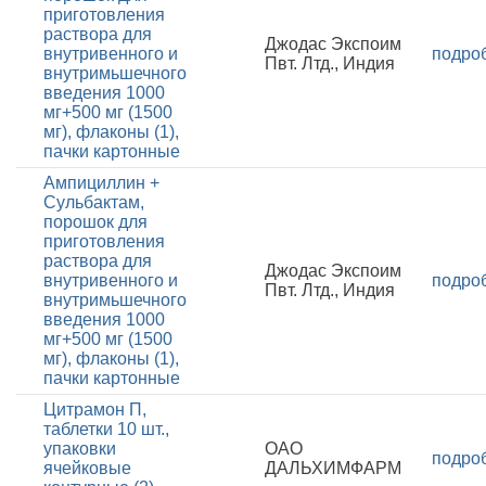
приготовления
раствора для
Джодас Экспоим
внутривенного и
подро
Пвт. Лтд., Индия
внутримьшечного
введения 1000
мг+500 мг (1500
мг), флаконы (1),
пачки картонные
Ампициллин +
Сульбактам,
порошок для
приготовления
раствора для
Джодас Экспоим
внутривенного и
подро
Пвт. Лтд., Индия
внутримьшечного
введения 1000
мг+500 мг (1500
мг), флаконы (1),
пачки картонные
Цитрамон П,
таблетки 10 шт.,
упаковки
ОАО
подро
ячейковые
ДАЛЬХИМФАРМ