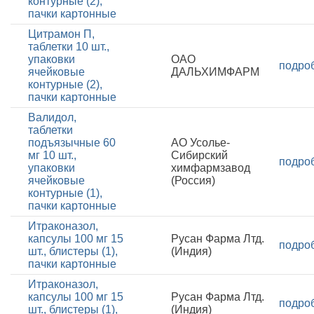
контурные (2),
пачки картонные
Цитрамон П,
таблетки 10 шт.,
упаковки
ОАО
подро
ячейковые
ДАЛЬХИМФАРМ
контурные (2),
пачки картонные
Валидол,
таблетки
подъязычные 60
АО Усолье-
мг 10 шт.,
Сибирский
подро
упаковки
химфармзавод
ячейковые
(Россия)
контурные (1),
пачки картонные
Итраконазол,
капсулы 100 мг 15
Русан Фарма Лтд.
подро
шт., блистеры (1),
(Индия)
пачки картонные
Итраконазол,
капсулы 100 мг 15
Русан Фарма Лтд.
подро
шт., блистеры (1),
(Индия)