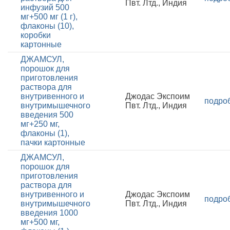
Пвт. Лтд., Индия
инфузий 500
мг+500 мг (1 г),
флаконы (10),
коробки
картонные
ДЖАМСУЛ,
порошок для
приготовления
раствора для
внутривенного и
Джодас Экспоим
подро
внутримышечного
Пвт. Лтд., Индия
введения 500
мг+250 мг,
флаконы (1),
пачки картонные
ДЖАМСУЛ,
порошок для
приготовления
раствора для
внутривенного и
Джодас Экспоим
подро
внутримышечного
Пвт. Лтд., Индия
введения 1000
мг+500 мг,