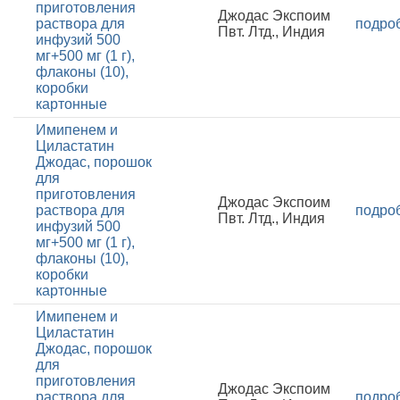
приготовления
Джодас Экспоим
раствора для
подро
Пвт. Лтд., Индия
инфузий 500
мг+500 мг (1 г),
флаконы (10),
коробки
картонные
Имипенем и
Циластатин
Джодас, порошок
для
приготовления
Джодас Экспоим
раствора для
подро
Пвт. Лтд., Индия
инфузий 500
мг+500 мг (1 г),
флаконы (10),
коробки
картонные
Имипенем и
Циластатин
Джодас, порошок
для
приготовления
Джодас Экспоим
раствора для
подро