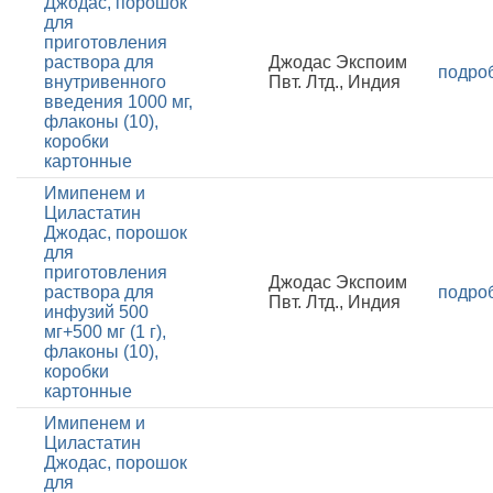
Джодас, порошок
для
приготовления
раствора для
Джодас Экспоим
подро
внутривенного
Пвт. Лтд., Индия
введения 1000 мг,
флаконы (10),
коробки
картонные
Имипенем и
Циластатин
Джодас, порошок
для
приготовления
Джодас Экспоим
раствора для
подро
Пвт. Лтд., Индия
инфузий 500
мг+500 мг (1 г),
флаконы (10),
коробки
картонные
Имипенем и
Циластатин
Джодас, порошок
для