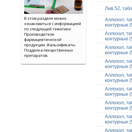
Лив.52, таб
В этом разделе можно
Аллохол, та
ознакомиться с информацией
контурные (
по следующей тематике:
Аллохол, та
Производители
контурные (
фармацевтической
продукции. Фальсификаты.
Аллохол, та
Подделка лекарственных
контурные (
препаратов.
Аллохол, та
контурные (
Аллохол, та
контурные (
Аллохол, та
контурные (
Аллохол, та
контурные (
Аллохол, та
контурные (
Аллохол, та