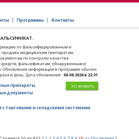
нты
Программы
Контакты
АЛЬСИФИКАТ.
рмацию по фальсифицированным и
 продаже медицинским препаратам,
окументам по контролю качества
 средств, фальсификатам, обнаруженным в
и. Обновление информации в программе обычно
 раза в день. Дата обновления -
06.08.2026 в 22:31
ные препараты.
Установить
ые документы
 с торговыми и складскими системами
Страница 10 из 837. [
1
2
3
4
5
6
7
8
9
10
>>
Последняя
]