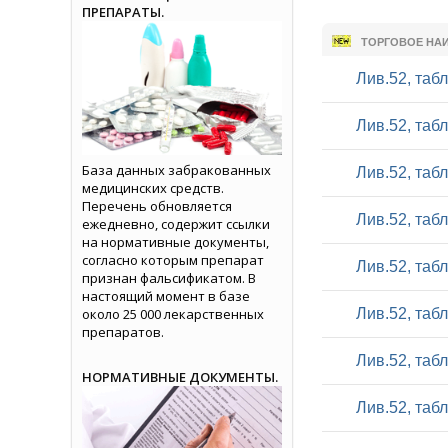
ПРЕПАРАТЫ.
ТОРГОВОЕ НА
Лив.52, таб
Лив.52, таб
База данных забракованных
Лив.52, таб
медицинских средств.
Перечень обновляется
Лив.52, таб
ежедневно, содержит ссылки
на нормативные документы,
согласно которым препарат
Лив.52, таб
признан фальсификатом. В
настоящий момент в базе
около 25 000 лекарственных
Лив.52, таб
препаратов.
Лив.52, таб
НОРМАТИВНЫЕ ДОКУМЕНТЫ.
Лив.52, таб