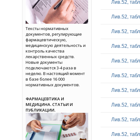
Лив.52, таб
Лив.52, таб
Тексты нормативных
Лив.52, таб
документов, регулирующие
фармацевтическую,
медицинскую деятельность и
Лив.52, таб
контроль качества
лекарственных средств.
Лив.52, таб
Новые документы
подключаются 3-4 раза в
неделю. В настоящий момент
Лив.52, таб
в базе более 16 000
нормативных документов.
Лив.52, таб
ФАРМАЦЕВТИКА И
МЕДИЦИНА. СТАТЬИ И
Лив.52, таб
ПУБЛИКАЦИИ.
Лив.52, таб
Лив.52, таб