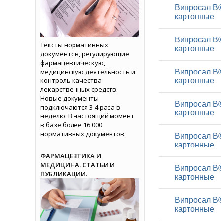
Випросал В®
картонные
Випросал В®
Тексты нормативных
картонные
документов, регулирующие
фармацевтическую,
медицинскую деятельность и
Випросал В®
контроль качества
картонные
лекарственных средств.
Новые документы
Випросал В®
подключаются 3-4 раза в
картонные
неделю. В настоящий момент
в базе более 16 000
нормативных документов.
Випросал В®
картонные
ФАРМАЦЕВТИКА И
МЕДИЦИНА. СТАТЬИ И
Випросал В®
ПУБЛИКАЦИИ.
картонные
Випросал В®
картонные