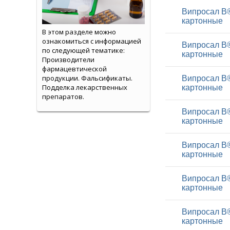
Випросал В®
картонные
В этом разделе можно
ознакомиться с информацией
Випросал В®
по следующей тематике:
картонные
Производители
фармацевтической
продукции. Фальсификаты.
Випросал В®
Подделка лекарственных
картонные
препаратов.
Випросал В®
картонные
Випросал В®
картонные
Випросал В®
картонные
Випросал В®
картонные