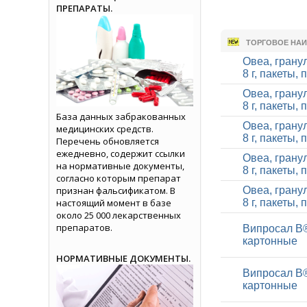
ПРЕПАРАТЫ.
ТОРГОВОЕ НА
Овеа, грану
8 г, пакеты,
Овеа, грану
8 г, пакеты,
База данных забракованных
Овеа, грану
медицинских средств.
8 г, пакеты,
Перечень обновляется
ежедневно, содержит ссылки
Овеа, грану
на нормативные документы,
8 г, пакеты,
согласно которым препарат
признан фальсификатом. В
Овеа, грану
настоящий момент в базе
8 г, пакеты,
около 25 000 лекарственных
препаратов.
Випросал В®
картонные
НОРМАТИВНЫЕ ДОКУМЕНТЫ.
Випросал В®
картонные