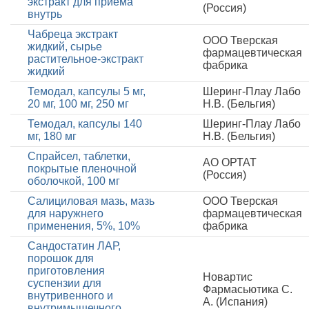
экстракт для приема
(Россия)
внутрь
Чабреца экстракт
ООО Тверская
жидкий, сырье
фармацевтическая
растительное-экстракт
фабрика
жидкий
Темодал, капсулы 5 мг,
Шеринг-Плау Лабо
20 мг, 100 мг, 250 мг
Н.В. (Бельгия)
Темодал, капсулы 140
Шеринг-Плау Лабо
мг, 180 мг
Н.В. (Бельгия)
Спрайсел, таблетки,
АО ОРТАТ
покрытые пленочной
(Россия)
оболочкой, 100 мг
Салициловая мазь, мазь
ООО Тверская
для наружнего
фармацевтическая
применения, 5%, 10%
фабрика
Сандостатин ЛАР,
порошок для
приготовления
Новартис
суспензии для
Фармасьютика С.
внутривенного и
А. (Испания)
внутримышечного