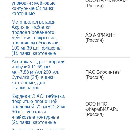
ООО ПРАНАФАРМ
упаковки ячейковые
(Россия)
контурные (3) пачки
картонные
Метопролол ретард-
Акрихин, таблетки
пролонгированного
АО АКРИХИН
действия, покрытые
(Россия)
пленочной оболочкой,
100 мг 30 шт., флаконы
(1), пачки картонные
Аспаркам-L, раствор для
инфузий 11.59 мг/
мл+7.88 мг/мл 200 мл,
ПАО Биосинтез
бутылки (24), ящики
(Россия)
картонные, для
стационаров
Кардевит® АС, таблетки,
покрытые пленочной
ООО НПО
оболочкой, 75 мг+15.2 мг
«ФармВИЛАР»
50 шт., упаковки
(Россия)
ячейковые контурные
(2), пачки картонные