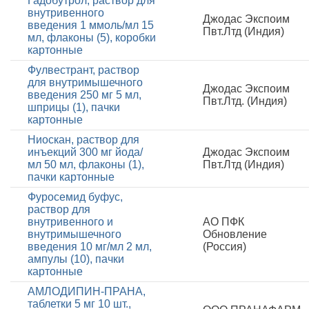
Гадобутрол, раствор для
внутривенного
Джодас Экспоим
введения 1 ммоль/мл 15
Пвт.Лтд (Индия)
мл, флаконы (5), коробки
картонные
Фулвестрант, раствор
для внутримышечного
Джодас Экспоим
введения 250 мг 5 мл,
Пвт.Лтд. (Индия)
шприцы (1), пачки
картонные
Ниоскан, раствор для
инъекций 300 мг йода/
Джодас Экспоим
мл 50 мл, флаконы (1),
Пвт.Лтд (Индия)
пачки картонные
Фуросемид буфус,
раствор для
внутривенного и
АО ПФК
внутримышечного
Обновление
введения 10 мг/мл 2 мл,
(Россия)
ампулы (10), пачки
картонные
АМЛОДИПИН-ПРАНА,
таблетки 5 мг 10 шт.,