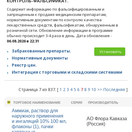
КОНТРОЛЬ-ФАЛЬСИФИКАТ.
Содержит информацию по фальсифицированным и
запрещенным к продаже медицинским препаратам,
нормативным документам по контролю качества
лекарственных средств, фальсификатам, обнаруженным в
розничной сети. Обновление информации в программе
обычно происходит 3-4 раза в день. Дата обновления -
06.08.2026 в 22:31
Забракованные препараты.
Установить
Нормативные документы
Реестр цен.
Интеграция с торговыми и складскими системами
Страница 7 из 837. [
1
2
3
4
5
6
7
8
9
10
>>
Последняя
]
ТОРГОВОЕ НАИМЕНОВАНИЕ
СЕРИЯ
ПРОИЗВОДИТЕЛЬ
Аммиак, раствор для
наружного применения
АО Флора Кавказа
и ингаляций 10% 100 мл,
(Россия)
флаконы (1), пачки
картонные