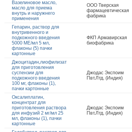
Вазелиновое масло,
ООО Тверская
масло для приема
фармацевтическая
внутрь и наружнего
фабрика
применения
Гепарин, раствор для
внутривенного и
подкожного введения
ФКП Армавирская
5000 МЕ/мл 5 мл,
биофабрика
флаконы (5) пачки
картонные
Джоцитадин,лиофилизат
для приготовления
суспензии для
Джодас Экспоим
подкожного введения
Пвт.Лтд. (Индия)
100 мг, флаконы (1),
пачки картонные
Оксалиплатин,
концентрат для
приготовления раствора
Джодас Экспоим
для инфузий 2 мг/мл 25
Пвт.Лтд. (Индия)
мл, флаконы (1), пачки
картонные