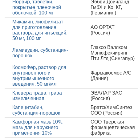
Норвир, таблетки,
Эббви Дойчланд
покрытые пленочной
ГмбХ и Ко. КГ,
оболочкой, 100 мг
(Германия)
Микамин, лиофилизат
для приготовления
АО ОРТАТ
раствора для инъекций,
(Россия)
50 мг, 100 мг
Глаксо Вэллком
Ламивудин, субстанция-
Мэнюфекчиринг
порошок
Пти Лтд (Сингапур)
КосмоФер, раствор для
внутривенного и
Фармакосмос А/С
внутримышечного
(Дания)
введения, 50 мг/мл
Клевера трава, трава
ЭВАЛАР ЗАО
измельченная
(Россия)
Капецитабин,
БратскХимСинтез
субстанция-порошок
ООО (Россия)
Камфорная мазь 10%,
ООО Тверская
мазь для наружнего
фармацевтическая
применения 10%
фабрика