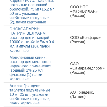
Кардевит® АС, таблетки,
покрытые пленочной
ООО НПО
оболочкой, 75 мг+15.2 мг
«ФармВИЛАР»
50 шт., упаковки
(Россия)
ячейковые контурные
(2), пачки картонные
ЭНОКСАПАРИН
НАТРИЯ ВЕЛФАРМ,
раствор для инъекций
ООО «Велфарм»
10000 анти-Ха МЕ/мл 0.4
(Россия)
мл, ампулы (10), пачки
картонные
Метиленовый синий,
раствор для местного и
ОАО
наружного применения,
«Самарамедпром»
[водный] 1% 25 мл,
(Россия)
флаконы (1) пачки
картонные
Апилак Гриндекс,
таблетки подъязычные
АО Гриндекс,
10 мг 25 шт., упаковки
(Латвия)
ячейковые контурные,
пачки картонные