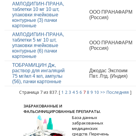
АМЛОДИПИН-ПРАНА,
таблетки 10 мг 10 шт,
ООО ПРАНАФАРМ
упаковки ячейковые
(Россия)
контурные (3) пачки
картонные
АМЛОДИПИН-ПРАНА,
таблетки 5 мг 10 шт,
ООО ПРАНАФАРМ
упаковки ячейковые
(Россия)
контурные (6) пачки
картонные
ТОБРАМИЦИН Дж,
раствор для ингаляций
Джодас Экспоим
75 мг/мл 4 мл, ампулы
Пвт. Лтд. (Индия)
(56), пачки картонные
Страница 7 из 837. [
1
2
3
4
5
6
7
8
9
10
>>
Последняя
]
ЗАБРАКОВАННЫЕ И
ФАЛЬСИФИЦИРОВАННЫЕ ПРЕПАРАТЫ.
База данных
забракованных
медицинских
средств. Перечень