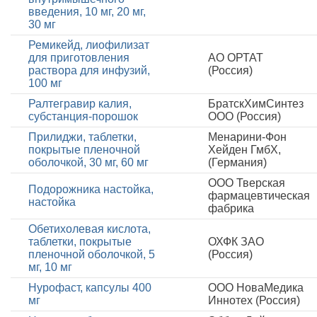
введения, 10 мг, 20 мг,
30 мг
Ремикейд, лиофилизат
для приготовления
АО ОРТАТ
раствора для инфузий,
(Россия)
100 мг
Ралтегравир калия,
БратскХимСинтез
субстанция-порошок
ООО (Россия)
Прилиджи, таблетки,
Менарини-Фон
покрытые пленочной
Хейден ГмбХ,
оболочкой, 30 мг, 60 мг
(Германия)
ООО Тверская
Подорожника настойка,
фармацевтическая
настойка
фабрика
Обетихолевая кислота,
таблетки, покрытые
ОХФК ЗАО
пленочной оболочкой, 5
(Россия)
мг, 10 мг
Нурофаст, капсулы 400
ООО НоваМедика
мг
Иннотех (Россия)