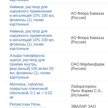
Аммиак, раствор для
наружного применения
АО Флора Кавказа
и ингаляций 10% 100 мл,
(Россия)
флаконы (1), пачки
картонные
Аммиак, раствор для
наружного применения
АО Флора Кавказа
и ингаляций 10% 100 мл,
(Россия)
флаконы (1), пачки
картонные
Альфа-токоферола
ацетат, раствор для
приема внутрь,
ОАО Марбиофарм
[масляный] 100 мг/мл 50
(Россия)
мл, флаконы (1), пачки
картонные
Меллева, таблетки,
Лабораториос
покрытые пленочной
Леон Фарма С.А.,
оболочкой, 0.1 мг + 0.02
(Испания)
мг
Релаксозан Ночь,
ЭВАЛАР ЗАО