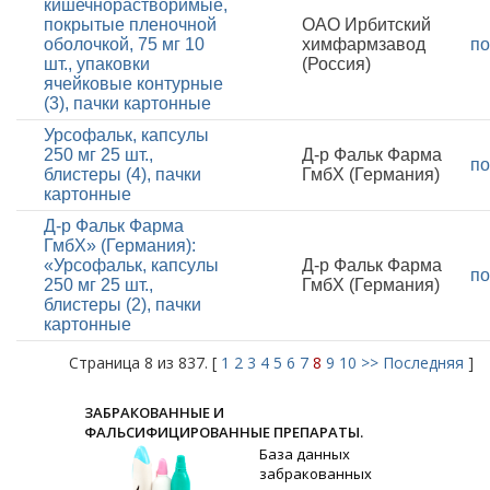
кишечнорастворимые,
покрытые пленочной
ОАО Ирбитский
оболочкой, 75 мг 10
химфармзавод
по
шт., упаковки
(Россия)
ячейковые контурные
(3), пачки картонные
Урсофальк, капсулы
250 мг 25 шт.,
Д-р Фальк Фарма
по
блистеры (4), пачки
ГмбХ (Германия)
картонные
Д-р Фальк Фарма
ГмбХ» (Германия):
«Урсофальк, капсулы
Д-р Фальк Фарма
по
250 мг 25 шт.,
ГмбХ (Германия)
блистеры (2), пачки
картонные
Страница 8 из 837. [
1
2
3
4
5
6
7
8
9
10
>>
Последняя
]
ЗАБРАКОВАННЫЕ И
ФАЛЬСИФИЦИРОВАННЫЕ ПРЕПАРАТЫ.
База данных
забракованных