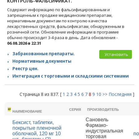
КОНТРОЛЬ-ФАЛЬСИФИКАТ.
Содержит информацию по фальсифицированным и
запрещенным к продаже медицинским препаратам,
нормативным документам по контролю качества
лекарственных средств, фальсификатам, обнаруженным в
розничной сети. Обновление информации в программе
обычно происходит 3-4 раза в день. Дата обновления -
06.08.2026 в 22:31
Забракованные препараты.
Установить
Нормативные документы
Реестр цен.
Интеграция с торговыми и складскими системами
Страница 8 из 837. [
1
2
3
4
5
6
7
8
9
10
>>
Последняя
]
ТОРГОВОЕ
СЕРИЯ
ПРОИЗВОДИТЕЛЬ
НАИМЕНОВАНИЕ
Сановель
Бексист, таблетки,
Фармако-
покрытые пленочной
индустриальная
оболочкой, 120 мг 10
по
торговая