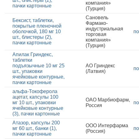
шт., блистеры (2),
компания»
пачки картонные
(Турция)
Сановель
Бексист, таблетки,
Фармако-
покрытые пленочной
индустриальная
оболочкой, 180 мг 10
по
торговая
шт., блистеры (2),
компания»
пачки картонные
(Турция)
Апилак Гриндекс,
таблетки
подъязычные 10 мг 25
АО Гриндекс
по
шт., упаковки
(Латвия)
ячейковые контурные,
пачки картонные
альфа-Токоферола
ацетат, капсулы 100
ОАО Марбиофарм,
мг 10 шт., упаковки
по
Россия
ячейковые контурные
(3), пачки картонные
Атазор, капсулы 200
ООО Интерфарма
мг 60 шт., банки (1),
по
(Россия)
пачки картонные