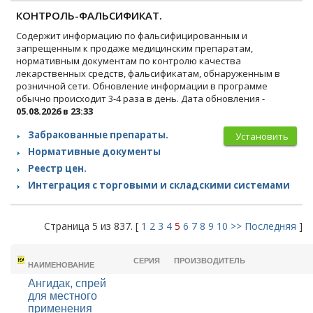
КОНТРОЛЬ-ФАЛЬСИФИКАТ.
Содержит информацию по фальсифицированным и
запрещенным к продаже медицинским препаратам,
нормативным документам по контролю качества
лекарственных средств, фальсификатам, обнаруженным в
розничной сети. Обновление информации в программе
обычно происходит 3-4 раза в день. Дата обновления -
05.08.2026 в 23:33
Забракованные препараты.
Установить
Нормативные документы
Реестр цен.
Интеграция с торговыми и складскими системами
Страница 5 из 837. [
1
2
3
4
5
6
7
8
9
10
>>
Последняя
]
ТОРГОВОЕ
СЕРИЯ
ПРОИЗВОДИТЕЛЬ
НАИМЕНОВАНИЕ
Ангидак, спрей
для местного
применения