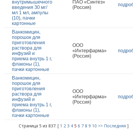
внутримышечного
ПАО «Синтез»
подро
введения 30 мг/
(Россия)
мл 1 мл, ампулы
(10), пачки
картонные
Ванкомицин,
порошок для
приготовления
ООО
раствора для
«Интерфарма»
подро
инфузий и
(Россия)
приема внутрь 1 г,
флаконы (1),
пачки картонные
Ванкомицин,
порошок для
приготовления
ООО
раствора для
«Интерфарма»
подро
инфузий и
(Россия)
приема внутрь 1 г,
флаконы (1),
пачки картонные
Страница 5 из 837. [
1
2
3
4
5
6
7
8
9
10
>>
Последняя
]