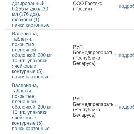
дозированный
ООО Гротекс
подро
0.255 мг/доза 30
(Россия)
мл (176 доз),
флаконы (1),
пачки картонные
Валериана,
таблетки,
покрытые
РУП
пленочной
Белмедпрепараты,
оболочкой, 200 мг
подро
(Республика
10 шт., упаковки
Беларусь)
ячейковые
контурные (5),
пачки картонные
Валериана,
таблетки,
покрытые
РУП
пленочной
Белмедпрепараты,
оболочкой, 200 мг
подро
(Республика
10 шт., упаковки
Беларусь)
ячейковые
контурные (5),
пачки картонные