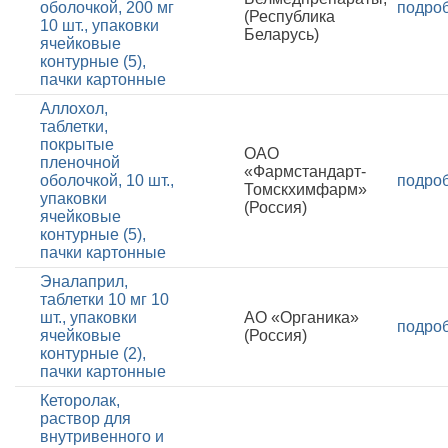
оболочкой, 200 мг
подро
(Республика
10 шт., упаковки
Беларусь)
ячейковые
контурные (5),
пачки картонные
Аллохол,
таблетки,
покрытые
ОАО
пленочной
«Фармстандарт-
оболочкой, 10 шт.,
подро
Томскхимфарм»
упаковки
(Россия)
ячейковые
контурные (5),
пачки картонные
Эналаприл,
таблетки 10 мг 10
шт., упаковки
АО «Органика»
подро
ячейковые
(Россия)
контурные (2),
пачки картонные
Кеторолак,
раствор для
внутривенного и