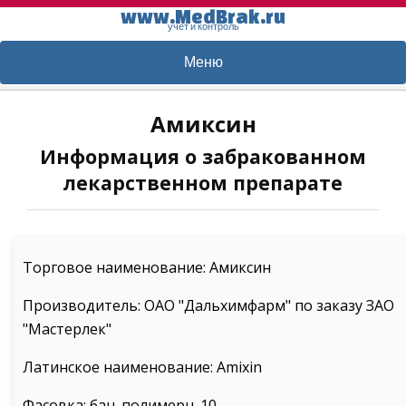
www.MedBrak.ru
учет и контроль
Меню
Амиксин
Информация о забракованном
лекарственном препарате
Торговое наименование: Амиксин
Производитель: ОАО "Дальхимфарм" по заказу ЗАО
"Мастерлек"
Латинское наименование: Amixin
Фасовка: бан. полимерн. 10