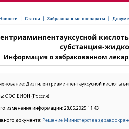
Новости
Статьи
Забракованные препараты
Докуме
ентриаминпентауксусной кислоты
субстанция-жидко
Информация о забракованном лекар
менование: Диэтилентриаминпентауксусной кислоты вис
ь: ООО БИОН (Россия)
го изменения информации: 28.05.2025 11:43
ивного документа:
Решение Министерства здравоохранен