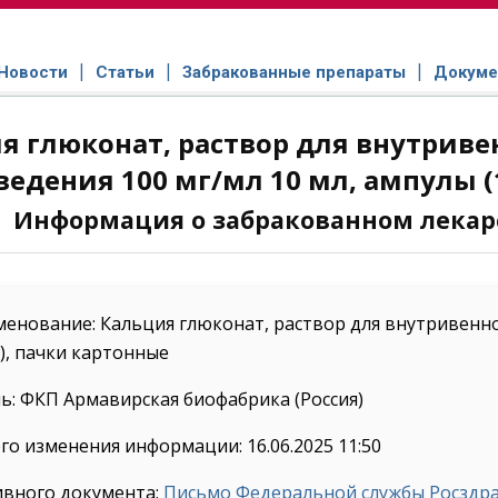
Новости
Статьи
Забракованные препараты
Докуме
я глюконат, раствор для внутрив
ведения 100 мг/мл 10 мл, ампулы (
Информация о забракованном лекар
енование: Кальция глюконат, раствор для внутривенн
0), пачки картонные
: ФКП Армавирская биофабрика (Россия)
го изменения информации: 16.06.2025 11:50
ивного документа:
Письмо Федеральной службы Росздрав