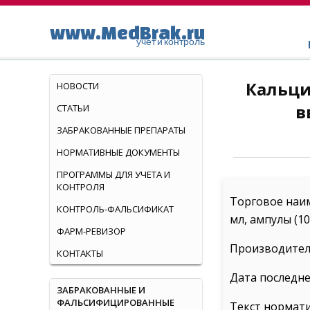
www.MedBrak.ru
учет и контроль
Кальци
НОВОСТИ
в
СТАТЬИ
ЗАБРАКОВАННЫЕ ПРЕПАРАТЫ
НОРМАТИВНЫЕ ДОКУМЕНТЫ
ПРОГРАММЫ ДЛЯ УЧЕТА И
КОНТРОЛЯ
Торговое наим
КОНТРОЛЬ-ФАЛЬСИФИКАТ
мл, ампулы (1
ФАРМ-РЕВИЗОР
Производитель
КОНТАКТЫ
Дата последне
ЗАБРАКОВАННЫЕ И
ФАЛЬСИФИЦИРОВАННЫЕ
Текст нормат