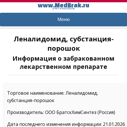
www.MedBrak.ru
учет и контроль
Меню
Леналидомид, субстанция-
порошок
Информация о забракованном
лекарственном препарате
Торговое наименование: Леналидомид,
субстанция-порошок
Производитель: ООО БратскХимСинтез (Россия)
Дата последнего изменения информации: 21.01.2026