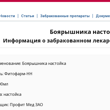
Новости
Статьи
Забракованные препараты
Докуме
Боярышника наст
Информация о забракованном лекар
менование: Боярышника настойка
ь: Фитофарм-НН
00мл
: настойка
щик: Профит Мед ЗАО