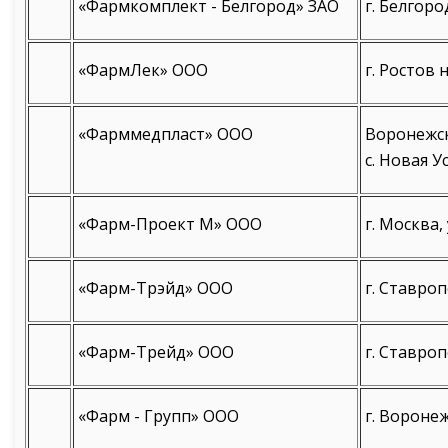
«Фармкомплект - Белгород» ЗАО
г. Белгоро
«ФармЛек» ООО
г. Ростов 
«Фарммедпласт» ООО
Воронежск
с. Новая У
«Фарм-Проект М» ООО
г. Москва, 
«Фарм-Трэйд» ООО
г. Ставроп
«Фарм-Трейд» ООО
г. Ставроп
«Фарм - Групп» ООО
г. Воронеж,