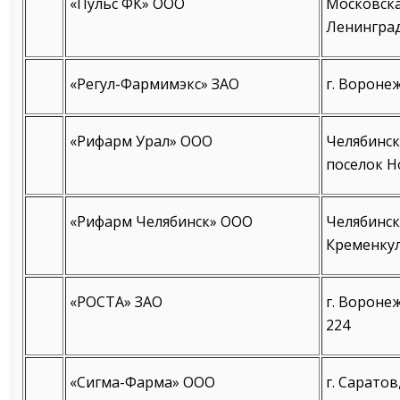
«Пульс ФК» ООО
Московская
Ленинград
«Регул-Фармимэкс» ЗАО
г. Вороне
«Рифарм Урал» ООО
Челябинск
поселок Н
«Рифарм Челябинск» ООО
Челябинска
Кременкуль
«РОСТА» ЗАО
г. Воронеж
224
«Сигма-Фарма» ООО
г. Саратов