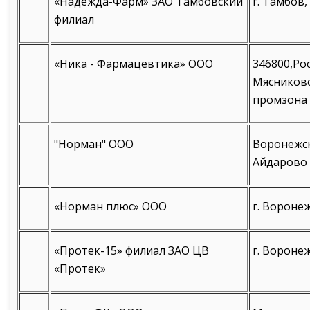
«Надежда-Фарм» ЗАО Тамбовский
г. Тамбов,
филиал
«Ника - Фармацевтика» ООО
346800,Ро
Мясниковс
промзона 
"Норман" ООО
Воронежска
Айдарово
«Норман плюс» ООО
г. Воронеж
«Протек-15» филиал ЗАО ЦВ
г. Воронеж
«Протек»