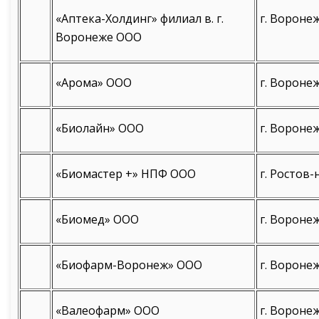
«Аптека-Холдинг» филиал в. г.
г. Воронеж
Воронеже ООО
«Арома» ООО
г. Воронеж
«Биолайн» ООО
г. Воронеж
«Биомастер +» НПФ ООО
г. Ростов-
«Биомед» ООО
г. Воронеж
«Биофарм-Воронеж» ООО
г. Воронеж
«Валеофарм» ООО
г. Воронеж