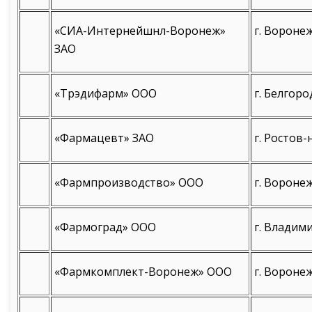
«СИА-Интернейшнл-Воронеж»
г. Вороне
ЗАО
«Трэдифарм» ООО
г. Белгоро
«Фармацевт» ЗАО
г. Ростов-
«Фармпроизводство» ООО
г. Воронеж
«Фармоград» ООО
г. Владими
«Фармкомплект-Воронеж» ООО
г. Вороне