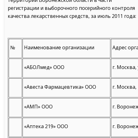
территории Воронежской области в части
регистрации и выборочного посерийного контроля
качества лекарственных средств, за июль 2011 года:
№
Наименование организации
Адрес орг
«АБОЛмед» ООО
г. Москва, 
«Авеста Фармацевтика» ООО
г. Москва,
«АМП» ООО
г. Воронеж
«Аптека 219» ООО
г. Воронеж