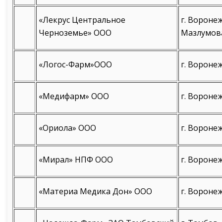
«Лекрус Центральное
г. Воронеж
Черноземье» ООО
Мазлумова
«Логос-Фарм»ООО
г. Воронеж
«Медифарм» ООО
г. Воронеж
«Ориола» ООО
г. Воронеж
«Мирал» НПФ ООО
г. Воронеж
«Материа Медика Дон» ООО
г. Воронеж