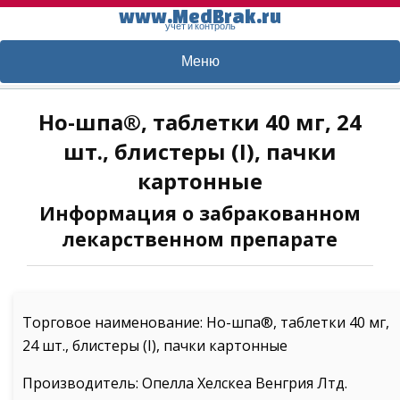
www.MedBrak.ru
учет и контроль
Меню
Но-шпа®, таблетки 40 мг, 24
шт., блистеры (I), пачки
картонные
Информация о забракованном
лекарственном препарате
Торговое наименование: Но-шпа®, таблетки 40 мг,
24 шт., блистеры (I), пачки картонные
Производитель: Опелла Хелскеа Венгрия Лтд.