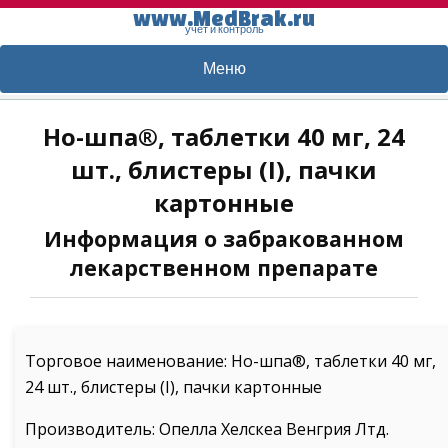
www.MedBrak.ru
учет и контроль
Меню
Но-шпа®, таблетки 40 мг, 24
шт., блистеры (I), пачки
картонные
Информация о забракованном
лекарственном препарате
Торговое наименование: Но-шпа®, таблетки 40 мг,
24 шт., блистеры (I), пачки картонные
Производитель: Опелла Хелскеа Венгрия Лтд.