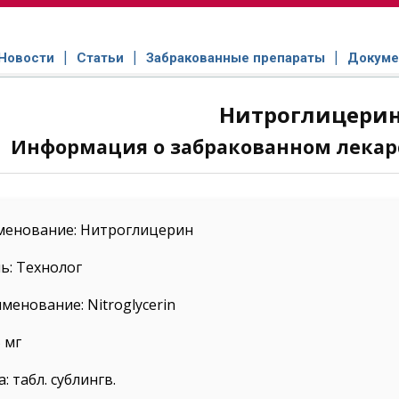
Новости
Статьи
Забракованные препараты
Докуме
Нитроглицери
Информация о забракованном лекар
менование: Нитроглицерин
ь: Технолог
менование: Nitroglycerin
 мг
 табл. сублингв.