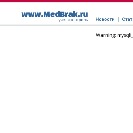
www.MedBrak.ru
Новости
Стат
учет и контроль
Warning: mysqli_